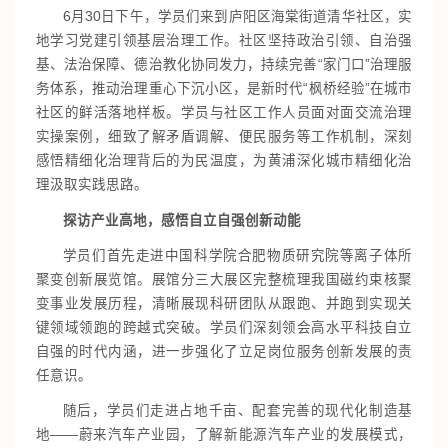
6月30日下午，学员们来到庐阳区海棠街道清华社区，实
地学习党建引领基层治理工作。社区坚持政治引领、自治强
基、法治保障、德治教化协同发力，持续完善“家门口”治理服
务体系，推动治理重心下沉小区，是新时代“枫桥经验”在城市
社区的鲜活落地样板。学员与社区工作人员面对面交流治理
实操案例，细致了解矛盾调解、便民服务等工作机制，深刻
感悟精细化治理背后的为民温度，为黄浦深化城市精细化治
理汲取实践思路。
探访产业高地，感悟自立自强创新动能
学员们首先走进中国科学院合肥物质研究院等离子体所
聚变创新展览馆。展馆分三大展区完整梳理我国磁约束核聚
变事业发展历程，清晰展现科研团队从跟跑、并跑到实现关
键领域领跑的跨越式突破。学员们深刻领会高水平科技自立
自强的时代内涵，进一步强化了立足岗位服务创新发展的责
任意识。
随后，学员们走进占地千亩、配套完善的现代化制造基
地——蔚来汽车产业园，了解新能源汽车产业的发展模式，