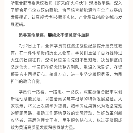
听取合肥市委党校教师《蔚来的“火与伙”》现场教学课，深入
了解合肥与企业双向赋能、协同培育新能源汽车全产业链的
发展模式，认真领悟“科技赋能实体、产业承载创新”的城市发
展逻辑。
赓
追寻革命足迹，
续永不懈怠奋斗血脉
7月2日上午，全体学员前往渡江战役纪念馆开展党性教
育。在一件件珍贵的历史文物前，学员们重温了百万雄师过
大江的壮阔征程，深切体悟革命先烈不畏艰险、决战到底的
坚定信念。学员们在纪念馆整齐列队，重温入党誓词，在铿
锵誓言中回望初心、校准方向，进一步坚定履职尽责、为民
担当的政治自觉。
学员们一路看、一路思、一路议，深度感悟合肥市以创
新驱动赋能发展、以善治惠民筑牢根基的特色发展路径。大
家表示，将以此次研学为契机，把学习成果转化为攻坚克难
的解题思路、推动工作落地见效的实际行动，当好改革创新
攻坚者、基层治理实干者、民生服务贴心人，以过硬履职成
效为黄浦高质量发展积极贡献力量。