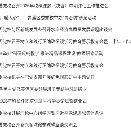
委党校召开2026年校级课题（决咨）中期评估工作推进会
气，暖人心”——青浦区委党校举办“青治坊”沙龙活动
委党校与区新城发展办召开水岸经济高质量发展课题座谈会
委党校召开树立和践行正确政绩观学习教育警示教育会暨上半年工作
校举办“科研反哺教学 推进精品课程建设”教师研修活动
委党校召开树立和践行正确政绩观学习教育警示教育会
委党校机关在职党支部开展红色观影研学主题党日
6年各民主党派黄浦区委领导班子专题学习班结业
2026年科长任职培训班举行学员论坛暨结业式
委党校开展理论中心组学习暨习近平党建思想集体备课
委党校召开新兴领域微党课暨座谈交流会