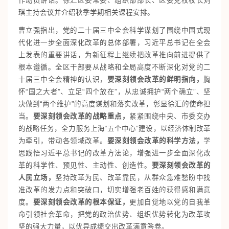
作动员讲话。徐汇区委常委、组织部部长、区委党校校长刘
琪主持会议并介绍秋季学期相关课程安排。
曹立强指出，党的二十届三中全会科学谋划了围绕中国式现
代化进一步全面深化改革的总体部署，习近平总书记在全会
上发表的重要讲话，为新征程上继续把改革推向前进提供了
根本遵循。全区干部要从战略和全局高度不断深化对党的二
十届三中全会精神的认识，
要深刻领会改革的鲜明指向，
胸
怀“国之大者”、立足“四个放在”，从忠诚拥护“两个确立”、坚
决做到“两个维护”的高度谋划和落实改革，彰显徐汇的使命担
当。
要深刻领会改革的战略重点，
紧紧围绕中央、市委交办
的战略任务，全力服务上海“五个中心”建设，以经济体制改革
为牵引，带动各领域改革。
要深刻领会改革的科学方法，
学
思践悟习近平总书记的改革方法论，增强进一步全面深化改
革的科学性、预见性、主动性、创造性。
要深刻领会改革的
人民立场，
坚持改革为民、改革靠民，从群众急难愁盼中找
准改革的发力点和突破口，切实增强老百姓的获得感和满意
度。
要深刻领会改革的根本保证，
更加自觉地以党的自我革
命引领社会革命，把党的政治优势、组织优势转化为改革攻
坚的强大力量，以优异成绩交出改革满意答卷。