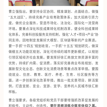
曹立强指出，要坚持全区协同、精准谋划、点面结合，做强
“五大战区”，持续完善产业培育政策体系，加大招商引资力
度，做优企业服务，营造市场化、法治化、国际化一流营商
环境。要重点深化科技成果转化机制改革，健全科创成果转
化体系，完善科创投服务支持机制，强化“人才+项目+产业”协
同支持，因地制宜发展好大模型、区块链等新的产业赛道。
要一手抓“十四五”规划收官，一手抓“十五五”规划研究，做深
做细五大功能区规划，深化可持续的城市更新模式，以规划
引领区域经济社会发展。要发挥好徐汇商旅文体资源丰富的
优势，持续扩内需、促消费，落实好完善商业布局规划、发
展新型文化业态、创新文化消费场景等重点改革举措。要围
绕就业、住房、教育、医疗、养老、生育、社区服务等方
面，进一步创新深化改革举措，推出一批实景项目、鲜活案
例，打造宜居、宜业、宜游、宜学、宜养的人民城市徐汇新
样板。
曹立强要求，各级党组织和党员干部要增强抓改革促发展的
积极性、主动性、创造性。
要在思想淬炼中筑牢信仰之基。