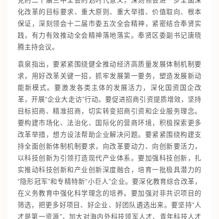
党的二十届三中全会的划时代意义，深刻领会进一步全面深
化改革的目标要求、重大原则、重大举措、价值取向、根本
保证，深刻领会十二届市委五次全会精神，紧密结合奉贤实
践，有力有效推动全会精神落地落实。奉贤区委副书记唐晓
腾主持会议。
袁泉指出，要紧紧围绕健全推动经济高质量发展体制机制要
求，用好改革关键一招，抓牢发展第一要务，塑造发展新动
能新模式。要激发各类主体的发展活力，深化国资国企改
革，开展“企业大走访”行动。要促进招商引资提质增效，坚持
目标招商、精准招商，切实转变招商引资和企业服务理念。
要构建市场化、法治化、国际化的营商环境，积极探索更多
改革举措，想方设法帮助企业解决问题。要紧紧围绕构建支
持全面创新体制机制要求，向改革要动力、向创新要活力，
以科技创新为引领打造现代产业体系。要加强科技创新，扎
实推动科技创新和产业创新深度融合，培育一批极具潜力的
“隐形冠军”和专精特新“小巨人”企业。要深化教育综合改革，
在义务教育中强化科学理念的培养。要加强对非共识项目的
筛选，把更多好项目、好企业、好团队遴选出来。要坚持“人
才是第一资源”，加大对海内外科技领军人才、青年科技人才