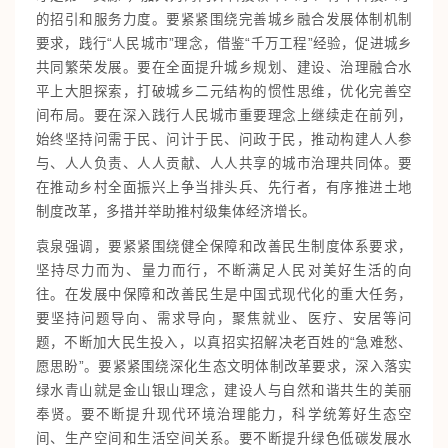
的招引和服务力度。要紧紧围绕完善城乡融合发展体制机制
要求，践行“人民城市”理念，借鉴“千万工程”经验，促进城乡
共同繁荣发展。要在全面提升城乡规划、建设、治理融合水
平上大胆探索，打破城乡二元结构的惯性思维，优化完善空
间布局。要在深入践行人民城市重要理念上继续走在前列，
始终坚持问需于民、问计于民、问政于民，推动构建人人参
与、人人负责、人人贡献、人人共享的城市治理共同体。要
在推动乡村全面振兴上争当排头兵、先行者，有序推进土地
制度改革，多措并举助推村级集体经济增长。
袁泉强调，要紧紧围绕健全保障和改善民生制度体系要求，
坚持尽力而为、量力而行，不断满足人民对美好生活的向
往。在发展中保障和改善民生是中国式现代化的重大任务，
要坚持问题导向、需求导向，聚焦就业、医疗、安居等问
题，不断加大民生投入，以真招实招解决老百姓的“急难愁、
愿思盼”。要紧紧围绕深化生态文明体制改革要求，深入落实
绿水青山就是金山银山理念，建设人与自然和谐共生的美丽
奉贤。要不断提升现代环境治理能力，科学统筹好生态空
间、生产空间和生活空间关系。要不断提升绿色低碳发展水