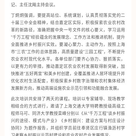
记、主任沈飚主持会议。
丁炯炯强调，要提高站位、系统谋划，认真贯彻落实党的二
十届三中全会精神，结合嘉定区实际，积极探索农业农村改
革的新路径，准确把握中央一号文件的核心要义，学习运用
“千万工程”经验蕴含的发展理念、工作方法和推进机制，提升
全面推进乡村振兴实效。要凝心聚力、主动作为，按照上海
市“三农”工作的总体思路，高质量建设“三园工程”，不断提升
农业农村现代化水平。各单位部门要齐心协力、狠抓落实，
以更有力的举措，推动嘉定区农业农村发展取得新突破，加
快推进“五好两宜”和美乡村创建，全覆盖推进人居环境提升并
优化农村生活配套，积极探索乡村数字治理和农村集体经济
发展新方向，推动高端设施农业示范引领和功能融合发展。
此次培训共安排了两天的课程。培训以专家辅导、现场教学
相结合的方式进行，邀请了上海交通大学特聘教授级高级工
程师马可、同济大学教授栾峰分别以《从“千万工程”谈乡村振
兴的途径、模式与产业》《乡村振兴：建设方案与村庄设计
协同》为题作报告，并组织学员前往奉贤区庄行镇渔沥村学
习考察乡村振兴示范村建设和农业农村产业发展情况。