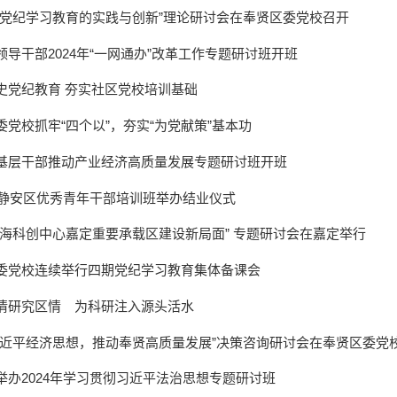
代党纪学习教育的实践与创新”理论研讨会在奉贤区委党校召开
领导干部2024年“一网通办”改革工作专题研讨班开班
史党纪教育 夯实社区党校培训基础
委党校抓牢“四个以”，夯实“为党献策”基本功
基层干部推动产业经济高质量发展专题研讨班开班
4年静安区优秀青年干部培训班举办结业仪式
上海科创中心嘉定重要承载区建设新局面” 专题研讨会在嘉定举行
委党校连续举行四期党纪学习教育集体备课会
情研究区情 为科研注入源头活水
习近平经济思想，推动奉贤高质量发展”决策咨询研讨会在奉贤区委党
举办2024年学习贯彻习近平法治思想专题研讨班