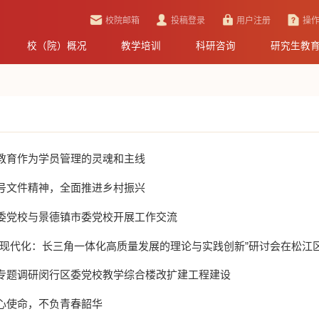
校院邮箱
投稿登录
用户注册
操
校（院）概况
教学培训
科研咨询
研究生教
教育作为学员管理的灵魂和主线
号文件精神，全面推进乡村振兴
委党校与景德镇市委党校开展工作交流
式现代化：长三角一体化高质量发展的理论与实践创新”研讨会在松江区委
专题调研闵行区委党校教学综合楼改扩建工程建设
心使命，不负青春韶华