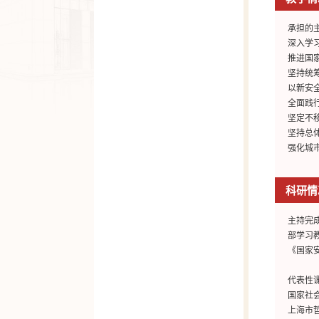
承担的
深入学
推进国
坚持统
以新安
全面践
坚定不
坚持总
强化城
科研情
主持完
部学习
《国家
代表性
国家社
上海市