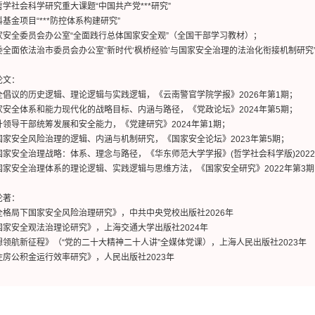
学社会科学研究重大课题“中国共产党***研究”
基金项目“***防控体系构建研究”
家安全委员会办公室“全面践行总体国家安全观”（全国干部学习教材）；
委全面依法治市委员会办公室“新时代‘枫桥经验’与国家安全治理的法治化衔接机制研究
论文：
全倡议的历史逻辑、理论逻辑与实践逻辑，《云南警官学院学报》2026年第1期；
家安全体系和能力现代化的战略目标、内涵与路径，《党政论坛》2024年第5期；
升领导干部统筹发展和安全能力，《党建研究》2024年第1期；
国家安全风险治理的逻辑、内涵与机制研究，《国家安全论坛》2023年第5期；
国家安全治理战略：体系、理念与路径，《华东师范大学学报》(哲学社会科学版)2022
国家安全治理体系的理论逻辑、实践逻辑与思维方法，《国家安全研究》2022年第3期
论著：
全格局下国家安全风险治理研究》，中共中央党校出版社2026年
国家安全观法治理论研究》，上海交通大学出版社2024年
想领航新征程》（“党的二十大精神二十人讲”全媒体党课），上海人民出版社2023年
住房公积金运行效率研究》，人民出版社2023年