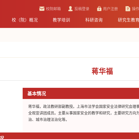
校院邮箱
投稿登录
用户注册
操
校（院）概况
教学培训
科研咨询
研究生教
蒋华福
基本情况
蒋华福，政法教研部副教授。上海市法学会国家安全法律研究会理
全观宣讲团成员。主要从事国家安全的教学和研究，主要研究方向
治、城市治理法治化等。
况