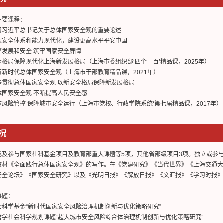
主要课程：
习习近平总书记关于总体国家安全观的重要论述
家安全体系和能力现代化，建设更高水平平安中国
筹发展和安全 筑牢国家安全屏障
全格局保障现代化上海新发展格局（上海市委组织部‘四个一百’精品课，2025年）
行新时代总体国家安全观（上海市干部教育精品课，2021年）
移贯彻总体国家安全观 以新安全格局保障新发展格局
体国家安全观 不断提高人民安全感
市风险管控 保障城市安全运行（上海市党校、行政学院系统‘第七届精品课，2017年）
况
成及参与国家社科基金项目及教育部重大课题等5项，其他省部级项目3项。独立或参
教材《全面践行总体国家安全观》的写作。在《党建研究》《当代世界》《上海交通
安全论坛》《国家安全研究》以及《光明日报》《解放日报》《文汇报》《学习时报》
课题：
会科学基金“新时代国家安全风险治理机制创新与优化策略研究”
哲学社会科学规划课题“超大城市安全风险综合体治理机制创新与优化策略研究”