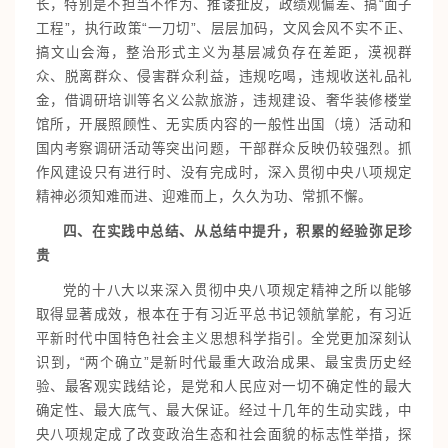
长，特别是不担当不作为、推诿扯皮，政绩观偏差、搞“面子
工程”，执行政策“一刀切”、层层加码，文风会风不实不正、
搞文山会海，整治形式主义为基层减负存在差距，漠视群
众、脱离群众、侵害群众利益，违规吃喝，违规收送礼品礼
金，借调研培训等名义公款旅游，违规建设、奢华装修楼堂
馆所，开展照顾性、无实质内容的一般性出国（境）活动和
国内考察调研活动等突出问题，干部群众反映仍较强烈。抓
作风建设只有进行时、没有完成时，深入贯彻中央八项规定
精神必须知难而进、迎难而上，久久为功、常抓不懈。
四、在实践中总结、从总结中提升，积累的经验弥足珍
贵
党的十八大以来深入贯彻中央八项规定精神之所以能够
取得显著成效，根本在于有习近平总书记领航掌舵，有习近
平新时代中国特色社会主义思想科学指引。全党更加深刻认
识到，“两个确立”是新时代最重大政治成果、最宝贵历史经
验、最客观实践结论，是党和人民应对一切不确定性的最大
确定性、最大底气、最大保证。经过十几年的生动实践，中
央八项规定成了改变政治生态和社会面貌的标志性举措，探