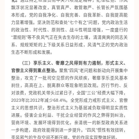
化。
通过持之以恒贯彻中央八项规定精神，纪律松弛、作风
飘浮状况显著改变，真管真严、敢管敢严、长管长严氛围基
本形成，党的自我净化、自我完善、自我革新、自我提高能
力显著增强。坚决防范和查处“七个有之”问题，党内政治生活
的政治性、时代性、原则性、战斗性明显增强，一度盛行的
“潜规则”等不良风气正在失去生存的土壤，清清爽爽的同志关
系、规规矩矩的上下级关系日益形成，风清气正的党内政治
生态不断形成和发展。
（三）享乐主义、奢靡之风得到有力遏制，形式主义、
官僚主义得到重点整治。
聚焦“四风”老问题和新动向开展集中
整治，攻克了一批司空见惯的作风顽疾，奢靡享乐歪风基本
刹住，高高在上、脱离群众等现象明显改观。厉行节约、反
对浪费，党政机关带头过紧日子，全国“三公”经费大幅下降，
2023年比2012年减少68.4%。全党形成力戒形式主义、官僚
主义的思想共识，整治形式主义为基层减负取得明显实质性
进展。侵害企业利益、干扰企业经营的作风之弊得到纠治，
营商环境、发展环境得到优化，亲清统一的新型政商关系进
一步构建，政府效能得到进一步提升。“四风”惯性有效扭转，
歪风邪气的生存空间不断压缩，党的作风实现整体好转。