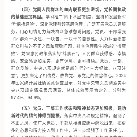
（四）党同人民群众的血肉联系更加密切，党长期执政
的基础更加巩固。
学习推广“四下基层”制度，坚持和发展新时
代“枫桥经验”，深化党建引领基层治理，广泛开展党员志愿服
务，用心用情用力解决群众急难愁盼问题，党员、干部增强
了同群众一块过、一块苦、一块干的自觉性。大力纠治损害
群众利益的不正之风和腐败问题，排查治理民生领域的“微腐
败”、妨害惠民政策落实的“绊脚石”，人民群众获得感、幸福
感、安全感更加充实、更有保障、更可持续。党员、干部、
群众反映，中央八项规定就是新时代的“三大纪律、八项注
意”，更加坚定了相信党、依靠党、跟党走的信念信心。2024
年国家统计局社情民意调查显示，对党中央带头贯彻落实中
央八项规定情况表示满意、总体成效表示肯定的，分别为
97.4%、94.9%。
（五）党员、干部工作状态和精神状态更加积极，建功
新时代的精气神得到提振。
落实中央八项规定精神，遏制了
不正之风，使广大党员、干部从接待应酬中解脱出来，把更
多的心思和精力投入到工作中，进一步增强了工作责任心、