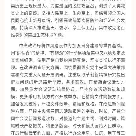
类历史上规模最大、力度最强的脱贫攻坚战，创造了人类减
贫史上的奇迹。坚持人民至上、生命至上，团结带领全国人
民同心抗击新冠疫情，引领高效统筹疫情防控和经济社会发
展。持续深入推进蓝天、碧水、净土保卫战，集中攻克老百
姓身边的突出生态环境问题。
中央政治局将作风建设作为加强自身建设的重要基础，
用“讲认真”的精神、“有韧劲”的行动逐项落实中央八项规定及
其实施细则，做到严格自我约束动真格、坚决贯彻执行不漏
项。在改进调查研究方面，围绕贯彻落实党中央重大决策部
署和有关重大问题开展调研，注重以改革创新精神研究提出
解决问题的新思路新举措，务求实效。在精简会议活动方
面，加强重大会议活动统筹协调，严控会议活动数量和规
模，更多采用视频方式召开或举办。在精简文件简报方面，
加强发文统筹，严控文件数量、篇幅和规格。在改进新闻报
道方面，严控中央领导同志活动报道的字数、时长，严控全
国性会议新闻报道次数，对报道的主题主线、刊播时间、篇
幅时长严格把关，将更多版面、时长和镜头留给人民群众。
在厉行勤俭节约方面，严格执行办公用房、住房、用车等工