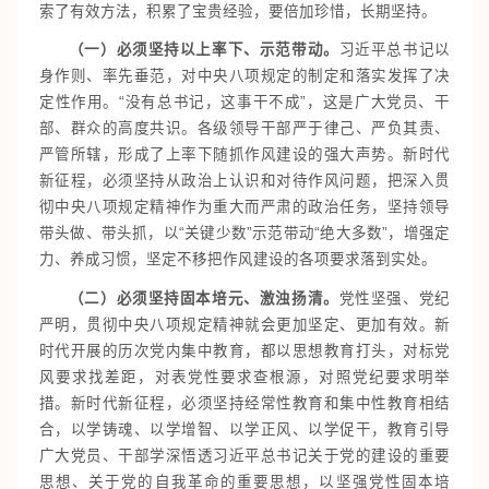
索了有效方法，积累了宝贵经验，要倍加珍惜，长期坚持。
（一）必须坚持以上率下、示范带动。
习近平总书记以
身作则、率先垂范，对中央八项规定的制定和落实发挥了决
定性作用。“没有总书记，这事干不成”，这是广大党员、干
部、群众的高度共识。各级领导干部严于律己、严负其责、
严管所辖，形成了上率下随抓作风建设的强大声势。新时代
新征程，必须坚持从政治上认识和对待作风问题，把深入贯
彻中央八项规定精神作为重大而严肃的政治任务，坚持领导
带头做、带头抓，以“关键少数”示范带动“绝大多数”，增强定
力、养成习惯，坚定不移把作风建设的各项要求落到实处。
（二）必须坚持固本培元、激浊扬清。
党性坚强、党纪
严明，贯彻中央八项规定精神就会更加坚定、更加有效。新
时代开展的历次党内集中教育，都以思想教育打头，对标党
风要求找差距，对表党性要求查根源，对照党纪要求明举
措。新时代新征程，必须坚持经常性教育和集中性教育相结
合，以学铸魂、以学增智、以学正风、以学促干，教育引导
广大党员、干部学深悟透习近平总书记关于党的建设的重要
思想、关于党的自我革命的重要思想，以坚强党性固本培