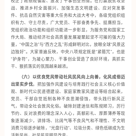
校正了政绩观偏差、激发了干事创业热情。在打赢脱贫攻坚
战、推进乡村全面振兴、加强生态文明建设、应对突发事
件、抗击自然灾害等重大任务和大战大考中，各级党组织组
织有力、守土尽责，广大党员、干部奋勇争先、挺膺担当，
党组织政治功能和组织功能进一步彰显，为服务党和国家工
作大局、推动经济社会高质量发展凝聚起坚不可摧的强大力
量，“中国之治”与“西方之乱”形成鲜明对比，放眼全球“风景这
边独好”。大家普遍反映，中央八项规定既是“紧箍咒”，也是
“护身符”，为凝心聚力、干事创业营造了良好环境，真抓实
干、狠抓落实的氛围越来越浓。
（六）以优良党风带动社风民风向上向善，化风成俗迈
出坚实步伐
。把加强作风建设与培育践行社会主义核心价值
观、新时代公民道德建设、家庭家教家风建设等结合起来，
党员、干部自觉抵制各种不良思潮侵蚀，带头践行新风正
气，带动全社会敦风化俗。破除封建迷信和陈规陋习，厉行
节约、反对浪费的理念深入人心，高额彩礼、厚葬薄养等现
象逐渐减少，讲排场、比阔气等不良风气和不理性、不文明
消费习俗逐步破除，“光盘行动”、垃圾分类、绿色低碳成为生
活新风尚，社风民风明显改变。