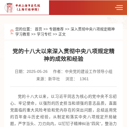
您的位置：
首页
>>
专题推荐
>>
深入贯彻中央八项规定精神
学习教育
>>
学习专栏
>>
正文
党的十八大以来深入贯彻中央八项规定精
神的成效和经验
日期：2025-05-26
作者：中央党的建设工作领导小组
来源：新华社
浏览：
1361
党的十八大以来，以习近平同志为核心的党中央不忘初
心、牢记使命，以强烈的历史担当和顽强的意志品质，直面
党面临的重大风险考验和党内存在的突出问题，总结运用党
的百年奋斗历史经验，从制定和落实中央八项规定开局破
题，严字当头、刀刃向内，以钉钉子精神纠治“四风”，整治力