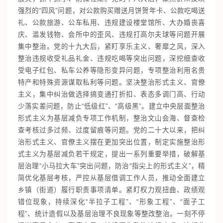
强烈的“四风”问题，对公款购买赠送月饼贺年卡、公款吃喝送
礼、公款旅游、公车私用、违规建设楼堂馆所、大办婚丧喜
庆、滥发钱物、会所中的歪风、违规打高尔夫球等问题开展
集中整治。党的十九大后，紧盯享乐主义、奢靡之风，深入
整治违规收受礼品礼金、违规吃喝等突出问题，深挖细查收
受电子红包、私车公养等隐形变异问题，专项整治利用名贵
特产和特殊资源谋取私利等问题。坚决整治形式主义、官僚
主义，集中纠治做选择搞变通打折扣、表态多调门高、行动
少落实差问题，防止“低级红”、“高级黑”。建立中央层面整治
形式主义为基层减负专项工作机制，整治文山会海、督查检
查考核过多过频、过度留痕等问题。党的二十大以来，把纠
治形式主义、官僚主义摆在更加突出位置，制定实施整治形
式主义为基层减负若干规定，提出一系列重要举措，破解基
层治理“小马拉大车”突出问题，防治“指尖上的形式主义”，精
简优化基层考核，严控从基层借调工作人员，推动全面建立
乡镇（街道）履行职责事项清单。紧盯权力观扭曲、政绩观
错位现象，持续深化“半拉子工程”、“形象工程”、“面子工
程”、统计造假以及基层治理不良现象等整改整治。一刻不停