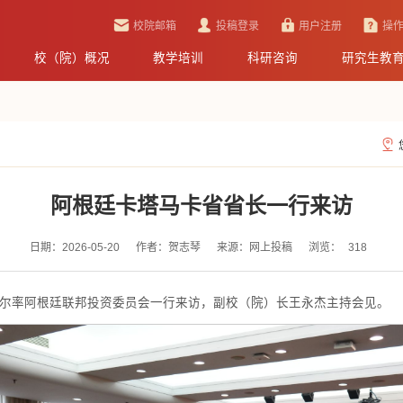
校院邮箱
投稿登录
用户注册
操
校（院）概况
教学培训
科研咨询
研究生教
阿根廷卡塔马卡省省长一行来访
日期：2026-05-20
作者：贺志琴
来源：网上投稿
浏览：
318
利尔率阿根廷联邦投资委员会一行来访，副校（院）长王永杰主持会见。