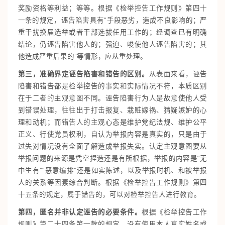
奖励资格等利益；等等。根据《检举控告工作规则》第四十
一条的规定，诬告陷害具有“手段恶劣，造成不良影响的；严
重干扰换届选举或者干部选拔任用工作的；经调查已有明确
结论，仍诬告陷害他人的；强迫、唆使他人诬告陷害的；其
他造成严重后果的”等情形，应从重处理。
第三，准确界定诬告陷害和错告的区别。
从表面来看，诬告
陷害和错告都是检举控告的事实和实际情况不符，本质区别
在于二者的主观意图不同。诬告陷害行为人是故意使他人受
到错误处理，往往出于打击报复、栽赃嫁祸、猜疑嫉妒的心
理和动机；而错告人的主观心态是维护党纪法规、维护公平
正义、行使党员权利，自认为举报内容是真实的，只是由于
过失对情况没有全面了解造成举报失实。认定主观意图要从
举报问题的来源是凭空捏造还是有所根据，举报的内容是“无
中生有”“恶意编排”还是如实陈述，以及举报时机、和被举报
人的关系等因素综合判断。根据《检举控告工作规则》第四
十五条的规定，属于错告的，可以对检举控告人进行教育。
第四，匿名并非认定诬告的必要条件。
根据《检举控告工作
规则》第二十四条第一款的规定，没有使用本人真实姓名或