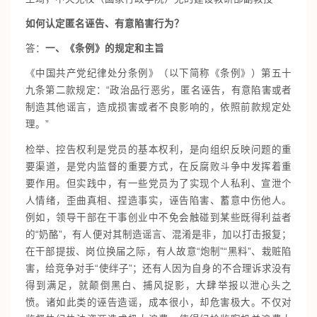
如何认定匿名诬告、有意陷害行为？
答：
一、《条例》的规定和主旨
《中国共产党纪律处分条例》（以下简称《条例》）第五十
九条第二款规定：“政治品行恶劣，匿名诬告，有意陷害或者
制造其他谣言，造成损害或者不良影响的，依照前款规定处
理。”
检举、控告权利是党员的基本权利，是向组织反映问题的重
要渠道，是党内监督的重要方式，在反腐败斗争中发挥着重
要作用。但实践中，有一些党员为了实现个人私利、宣泄个
人情绪，歪曲真相、捏造事实，诬告陷害、蓄意中伤他人。
例如，领导干部在干事创业中不免会触碰到某些既得利益者
的“奶酪”，有人便对其制造谣言、混淆是非，加以打击报复；
在干部提拔、岗位换届之际，有人故意“炮制”“黑料”、栽赃陷
害，给竞争对手“使绊子”；还有人因为自身的不合理诉求没有
得到满足，就颠倒黑白、捕风捉影，大肆举报以泄心头之
愤。诸如此类的诬告造谣，成本很小，却危害极大。不仅对