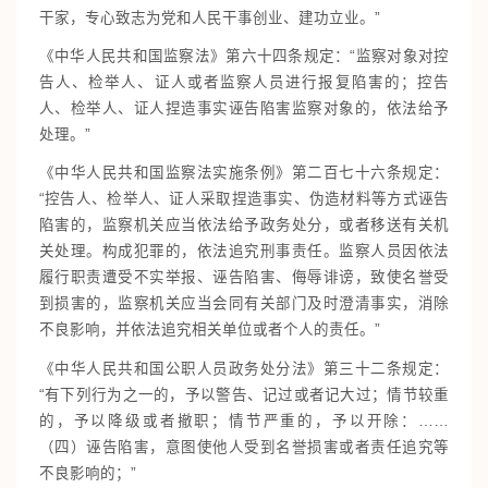
干家，专心致志为党和人民干事创业、建功立业。”
《中华人民共和国监察法》第六十四条规定：“监察对象对控
告人、检举人、证人或者监察人员进行报复陷害的；控告
人、检举人、证人捏造事实诬告陷害监察对象的，依法给予
处理。”
《中华人民共和国监察法实施条例》第二百七十六条规定：
“控告人、检举人、证人采取捏造事实、伪造材料等方式诬告
陷害的，监察机关应当依法给予政务处分，或者移送有关机
关处理。构成犯罪的，依法追究刑事责任。监察人员因依法
履行职责遭受不实举报、诬告陷害、侮辱诽谤，致使名誉受
到损害的，监察机关应当会同有关部门及时澄清事实，消除
不良影响，并依法追究相关单位或者个人的责任。”
《中华人民共和国公职人员政务处分法》第三十二条规定：
“有下列行为之一的，予以警告、记过或者记大过；情节较重
的，予以降级或者撤职；情节严重的，予以开除：……
（四）诬告陷害，意图使他人受到名誉损害或者责任追究等
不良影响的；”