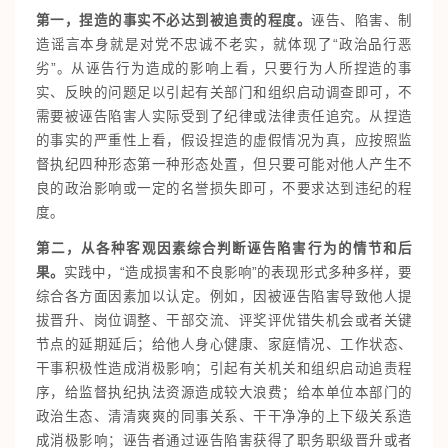
第一，捏造的事实不必达到被追责的程度。
诬告、陷害、制
造谣言本身就是对党不忠诚不老实，就体现了“政治品行恶
劣”。从诬告行为造成的影响上看，只要行为人所捏造的事
实、反映的问题足以引起有关部门和组织启动调查即可，不
需要被诬告陷害人实际受到了纪律或法律责任追究。从捏造
的事实的严重性上看，假设捏造的虚假情况为真，应按照监
督执纪四种形态第一种形态处置，但只要可能对他人产生不
良的政治影响或一定的名誉损失即可，不要求达到违纪的程
度。
第二，从各种客观因素综合判断诬告陷害行为的情节和后
果。
实践中，“造成损害和不良影响”的表现形式多种多样，要
综合各方面因素加以认定。例如，因被诬告陷害导致他人提
拔晋升、岗位调整、干部交流、评奖评优错失机会或者关键
节点的延期延后；给他人身心健康、家庭情况、工作状态、
干事积极性造成消极影响；引起有关机关和组织启动追责程
序，给监督执纪执法资源造成较大浪费；给本单位本部门的
政治生态、清清爽爽的同事关系、干干净净的上下级关系造
成消极影响；诬告者通过诬告陷害获得了职务职级晋升或者