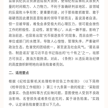
监督执纪执法资源造成极大浪费，使得纪检监察机关浪费大
量的时间精力、人力物力，不利于准确研判该地区、该领域
的反腐败斗争形势；更重要的是，对于那些敢抓敢管、敢于
碰硬而因此遭到恶意陷害的领导干部而言，虽说清者自清，
但一旦被举报，难免会承受极大的心理压力，很可能会挫伤
工作的积极性、主动性，甚至“寒心”，从此一蹶不振，影响了
政治前途，也容易出现“劣币驱逐良币”的现象，而且会把一个
单位或部门的水搅浑，导致人心惶惶、管理失序，严重破坏
政治生态，危害党的团结统一，甚至波及社会风气。“匿名诬
告、制造谣言”是习近平总书记指出的“七个有之”之一，祛邪
方可扶正，激浊方能扬清，对此，《条例》从违反政治纪律
的高度旗帜鲜明地向诬告陷害者亮剑。
二、适用要点
根据《纪检监察机关处理检举控告工作规则》（以下简称
《检举控告工作规则》）第三十九条第一款的规定：“采取捏
造事实、伪造材料等方式反映问题，意图使他人受到不良政
治影响、名誉损失或者责任追究的，属于诬告陷害。”实践
中，认定诬告陷害要注意以下几点。