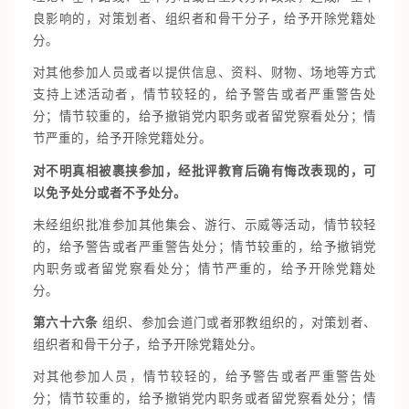
良影响的，对策划者、组织者和骨干分子，给予开除党籍处
分。
对其他参加人员或者以提供信息、资料、财物、场地等方式
支持上述活动者，情节较轻的，给予警告或者严重警告处
分；情节较重的，给予撤销党内职务或者留党察看处分；情
节严重的，给予开除党籍处分。
对不明真相被裹挟参加，经批评教育后确有悔改表现的，可
以免予处分或者不予处分。
未经组织批准参加其他集会、游行、示威等活动，情节较轻
的，给予警告或者严重警告处分；情节较重的，给予撤销党
内职务或者留党察看处分；情节严重的，给予开除党籍处
分。
第六十六条
组织、参加会道门或者邪教组织的，对策划者、
组织者和骨干分子，给予开除党籍处分。
对其他参加人员，情节较轻的，给予警告或者严重警告处
分；情节较重的，给予撤销党内职务或者留党察看处分；情