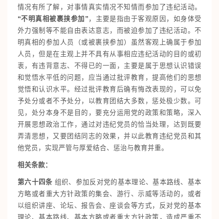
情况有所了解，对事情真实情况不知情而参加了违纪活动。
“不明真相被裹挟参加”
，主要是指由于客观原因，如身体受
外力强制等不能自由表达意志，而被迫参加了违纪活动。不
明真相的参加人员（或被裹挟参加）虽然客观上确属于参加
人员，但是在主观上并不具有从事相应违纪活动的目的或初
衷，有违背意志、不得已的一面，主要是属于思想认识错误
和觉悟水平低的问题，应当通过批评教育，提高他们的思想
觉悟和认识水平。经过批评教育后确有悔改表现的，可以免
予处分或者不予处分，以教育团结大多数，惩处极少数。可
见，处分本身不是目的，要充分运用党的政策和策略，深入
开展思想政治工作，通过对违纪党员的恰当处理，达到既要
弄清思想，又要团结同志的效果，并以此教育违纪党员和其
他党员，实现严管与厚爱结合、惩治与教育并重。
相关条款：
第六十四条
组织、参加反对党的基本理论、基本路线、基本
方略或者重大方针政策的集会、游行、示威等活动的，或者
以组织讲座、论坛、报告会、座谈会等方式，反对党的基本
理论、基本路线、基本方略或者重大方针政策，造成严重不