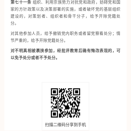
第七十一条
组织、利用宗族势力对抗党和政府，妨碍党和国
家的方针政策以及决策部署的实施，或者破坏党的基层组织
建设的，对策划者、组织者和骨干分子，给予开除党籍处
分。
对其他参加人员，给予撤销党内职务或者留党察看处分；情
节严重的，给予开除党籍处分。
对不明真相被裹挟参加，经批评教育后确有悔改表现的，可
以免予处分或者不予处分。
扫描二维码分享到手机