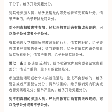
干分子，给予开除党籍处分。
对其他参加人员，给予撤销党内职务或者留党察看处分；情
节严重的，给予开除党籍处分。
对不明真相被裹挟参加，经批评教育后确有悔改表现的，可
以免予处分或者不予处分。
有其他违反党和国家宗教政策的行为，情节较轻的，给予警
告或者严重警告处分；情节较重的，给予撤销党内职务或者
留党察看处分；情节严重的，给予开除党籍处分。
第七十条
组织迷信活动的，给予撤销党内职务或者留党察看
处分；情节严重的，给予开除党籍处分。
参加迷信活动或者个人搞迷信活动，造成不良影响的，给予
警告或者严重警告处分；情节较重的，给予撤销党内职务或
者留党察看处分；情节严重的，给予开除党籍处分。
对不明真相的参加人员，经批评教育后确有悔改表现的，可
以免予处分或者不予处分。