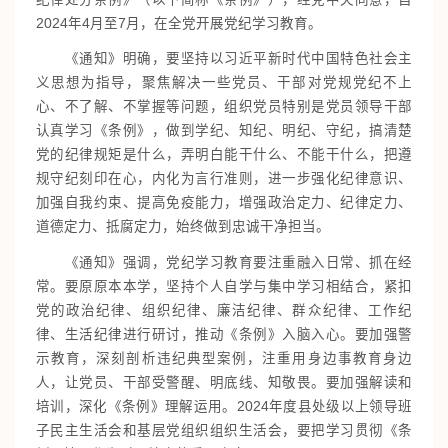
2024年4月至7月，在全党开展党纪学习教育。
《通知》明确，要坚持以习近平新时代中国特色社会主
义思想为指导，聚焦解决一些党员、干部对党规党纪不上
心、不了解、不掌握等问题，组织党员特别是党员领导干部
认真学习《条例》，做到学纪、知纪、明纪、守纪，搞清楚
党的纪律规矩是什么，弄明白能干什么、不能干什么，把遵
规守纪刻印在心，内化为言行准则，进一步强化纪律意识、
加强自我约束、提高免疫能力，增强政治定力、纪律定力、
道德定力、抵腐定力，始终做到忠诚干净担当。
《通知》强调，党纪学习教育要注重融入日常、抓在经
常。要原原本本学，坚持个人自学与集中学习相结合，紧扣
党的政治纪律、组织纪律、廉洁纪律、群众纪律、工作纪
律、生活纪律进行研讨，推动《条例》入脑入心。要加强警
示教育，深刻剖析违纪典型案例，注重用身边事教育身边
人，让党员、干部受警醒、明底线、知敬畏。要加强解读和
培训，深化《条例》理解运用。2024年度县处级以上领导班
子民主生活会和基层党组织组织生活会，要把学习贯彻《条