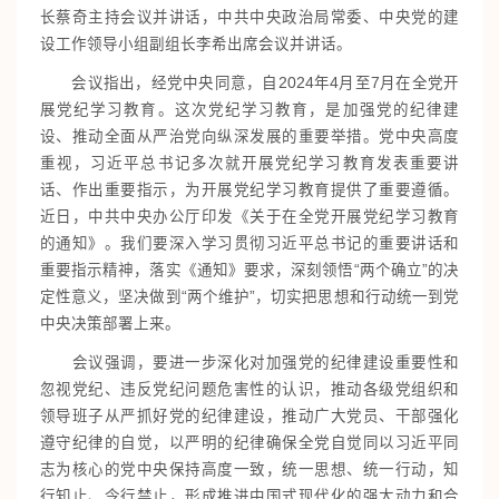
长蔡奇主持会议并讲话，中共中央政治局常委、中央党的建
设工作领导小组副组长李希出席会议并讲话。
会议指出，经党中央同意，自2024年4月至7月在全党开
展党纪学习教育。这次党纪学习教育，是加强党的纪律建
设、推动全面从严治党向纵深发展的重要举措。党中央高度
重视，习近平总书记多次就开展党纪学习教育发表重要讲
话、作出重要指示，为开展党纪学习教育提供了重要遵循。
近日，中共中央办公厅印发《关于在全党开展党纪学习教育
的通知》。我们要深入学习贯彻习近平总书记的重要讲话和
重要指示精神，落实《通知》要求，深刻领悟“两个确立”的决
定性意义，坚决做到“两个维护”，切实把思想和行动统一到党
中央决策部署上来。
会议强调，要进一步深化对加强党的纪律建设重要性和
忽视党纪、违反党纪问题危害性的认识，推动各级党组织和
领导班子从严抓好党的纪律建设，推动广大党员、干部强化
遵守纪律的自觉，以严明的纪律确保全党自觉同以习近平同
志为核心的党中央保持高度一致，统一思想、统一行动，知
行知止、令行禁止，形成推进中国式现代化的强大动力和合