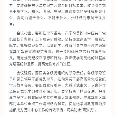
力。要准确把握这次党纪学习教育的目标要求，教育引导党
员干部学纪、知纪、明纪、守纪，搞清楚党的纪律规矩是什
么，弄明白能干什么、不能干什么，始终做到忠诚干净担
当。
会议指出，要抓住学习重点，在学习贯彻《中国共产党
纪律处分条例》上下功夫见成效。坚持逐章逐条学、联系实
际学，抓好以案促学、以训助学，教育引导党员干部准确掌
握其主旨要义和规定要求，进一步明确日常言行的衡量标
尺，用党规党纪校正思想和行动，真正使学习党纪的过程成
为增强纪律意识、提高党性修养的过程。
会议强调，要压实各级党组织的领导责任，各级领导班
子和党员领导干部带头学习，推动党员干部高质量完成党纪
学习教育任务。要加强宣传引导，力戒形式主义，以良好作
风保证党纪学习教育走深走实。要坚持两手抓两促进，把开
展党纪学习教育同落实党中央重大决策部署、完成本地区本
部门本单位重点工作紧密结合起来，使党纪学习教育每项措
施都成为促进中心工作的有效举措，切实防止“两张皮”。