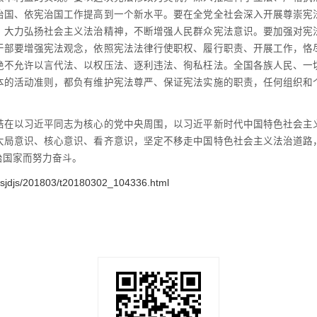
治国、依宪治国工作提高到一个新水平。要在全党全社会深入开展尊崇宪
，大力弘扬社会主义法治精神，不断增强人民群众宪法意识。要加强对宪
干部要增强宪法观念，依照宪法法律行使职权、履行职责、开展工作，恪
绝不允许以言代法、以权压法、逐利违法、徇私枉法。全国各族人民、一
本的活动准则，都负有维护宪法尊严、保证宪法实施的职责，任何组织和
以习近平同志为核心的党中央周围，以习近平新时代中国特色社会主
大局意识、核心意识、看齐意识，坚定不移走中国特色社会主义法治道路
治国家而努力奋斗。
gcsjdjs/201803/t20180302_104336.html