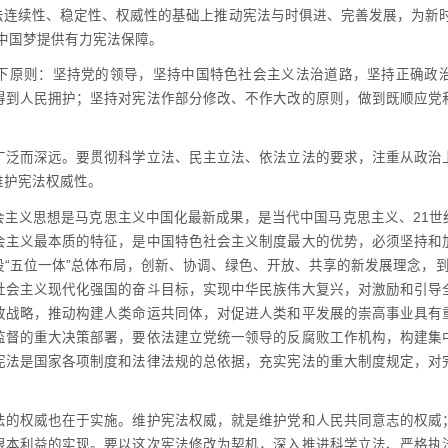
法连续性、稳定性、权威性的基础上推动宪法与时俱进、完善发展，为新时
中国梦提供有力宪法保障。
原则：坚持党的领导，坚持中国特色社会主义法治道路，坚持正确政治
得到人民拥护；坚持对宪法作部分修改、不作大改的原则，做到既顺应党
。
而深远。要贯彻科学立法、民主立法、依法立法的要求，注重从政治
维护宪法权威性。
义思想是马克思主义中国化最新成果，是当代中国马克思主义、21世
会主义最本质的特征，是中国特色社会主义制度最大的优势，必须坚持和
“五位一体”总体布局，创新、协调、绿色、开放、共享的新发展理念，到20
社会主义现代化强国的奋斗目标，实现中华民族伟大复兴，对激励和引导
放战略，推动构建人类命运共同体，对促进人类和平发展的崇高事业具有
监督的重大决策部署，要依法建立党统一领导的反腐败工作机构，构建集
宪法是国家各项制度和法律法规的总依据，充实宪法的重大制度规定，对
权威也在于实施。维护宪法权威，就是维护党和人民共同意志的权威
根本利益的实现。要以这次宪法修改为契机，深入推进科学立法、严格执