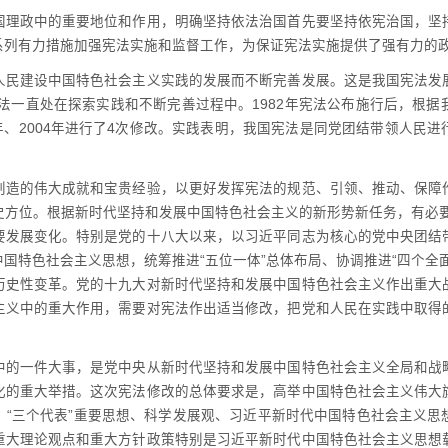
政中的重要地位和作用，明确坚持依法治国首先要坚持依宪治国，坚
系列有力措施加强宪法实施和监督工作，为保证宪法实施提供了强有力的
建设中国特色社会主义实践的发展而不断完善发展。这是我国宪法发
宪法一直处在探索实践和不断完善过程中。1982年宪法公布施行后，根
999年、2004年进行了4次修改。实践表明，我国宪法是同党团结带领人
的伟大成就和宝贵经验，以更好发挥宪法的规范、引领、推动、保障
方位。根据新时代坚持和发展中国特色社会主义的新形势新任务，有必要
要发展变化。特别是党的十八大以来，以习近平同志为核心的党中央团结
国特色社会主义思想，统筹推进“五位一体”总体布局、协调推进“四个全
历史性变革。党的十九大对新时代坚持和发展中国特色社会主义作出重大
主义中的重大作用，需要对宪法作出适当修改，把党和人民在实践中取得
一件大事，是党中央从新时代坚持和发展中国特色社会主义全局和战
化的重大举措。这次宪法修改的总体要求是，高举中国特色社会主义伟大
、“三个代表”重要思想、科学发展观、习近平新时代中国特色社会主义思
重大理论观点和重大方针政策特别是习近平新时代中国特色社会主义思想