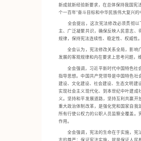
新成就新经验新要求，在总体保持我国宪
个一百年”奋斗目标和中华民族伟大复兴的
全会提出，这次宪法修改必须贯彻以下
主、广泛凝聚共识，确保反映人民意志、
规律，保持宪法连续性、稳定性、权威性
全会认为，宪法修改关系全局，影响广泛
发展的客观规律和内在要求上思考问题，
全会强调，习近平新时代中国特色社会主
指导思想。中国共产党领导是中国特色社
建设、文化建设、社会建设、生态文明建设
实现社会主义现代化、到本世纪中叶建成
义。坚持和平发展道路，坚持互利共赢开
重大政治体制改革，是强化党和国家自我
所有行使公权力的公职人员监察全覆盖。
作用。
全会强调，宪法的生命在于实施，宪法的
志的尊严；保证宪法实施，就是保证人民