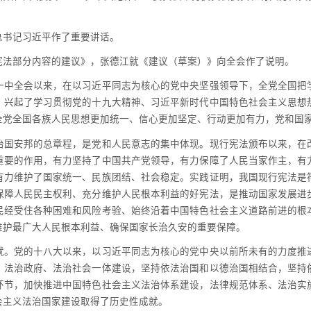
书记习近平作了重要讲话。
法部分内容的建议》，张德江就《建议（草案）》向全会作了说明。
全会以来，在以习近平同志为核心的党中央坚强领导下，全党全国把
，兴起了学习贯彻党的十九大精神、习近平新时代中国特色社会主义思想
全党全国各族人民思想更加统一、信心更加坚定、行动更加有力，党和国
安邦的总章程，是党和人民意志的集中体现。现行宪法颁布以来，在
重要的作用，有力坚持了中国共产党领导，有力保障了人民当家作主，有
有力维护了国家统一、民族团结、社会稳定。实践证明，我国现行宪法是
保障人民民主权利、充分维护人民根本利益的好宪法，是推动国家发展进
民经受住各种困难和风险考验、始终沿着中国特色社会主义道路前进的根
维护最广大人民根本利益、确保国家长治久安的重要保障。
党的十八大以来，以习近平同志为核心的党中央以前所未有的力度推
、法治政府、法治社会一体建设，坚持依法治国和以德治国相结合，坚持
环节，加快推进中国特色社会主义法治体系建设，法律规范体系、法治实
会主义法治国家建设取得了历史性成就。