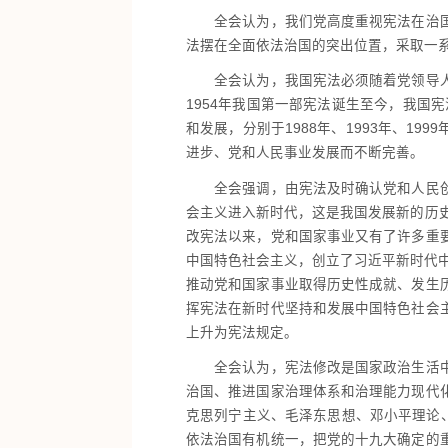
全会认为，我们党高度重视宪法在治国理
法摆在全面依法治国的突出位置，采取一
全会认为，我国宪法必须随着党领导人民
1954年我国第一部宪法诞生至今，我国
和发展，分别于1988年、1993年、1
进步、党和人民事业发展而不断完善。
全会强调，由宪法及时确认党和人民创造
会主义进入新时代，这是我国发展新的历史
改宪法以来，党和国家事业又有了许多重
中国特色社会主义，创立了习近平新时代中
推动党和国家事业取得历史性成就、发生
挥宪法在新时代坚持和发展中国特色社会
上升为宪法规定。
全会认为，宪法修改是国家政治生活中的
治国、推进国家治理体系和治理能力现代
克思列宁主义、毛泽东思想、邓小平理论
依法治国有机统一，把党的十九大确定的