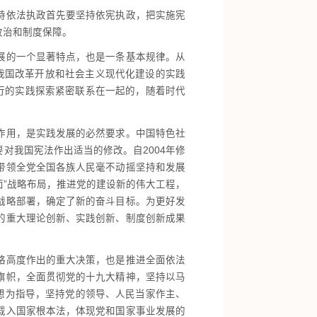
持依法执政首先要坚持依宪执政，把实施宪
政治和制度保障。
展的一个显著特点，也是一条基本规律。从
据我国改革开放和社会主义现代化建设的实践
民进行的实践探索紧密联系在一起的，随着时代
作用，是实践发展的必然要求。中国特色社
对我国宪法作出适当的修改。自2004年修
带领全党全国各族人民毫不动摇坚持和发展
面”战略布局，推进党的建设新的伟大工程，
战略部署，确定了新的奋斗目标。为更好发
的重大理论创新、实践创新、制度创新成果
略高度作出的重大决策，也是推进全面依法
旗帜，全面贯彻党的十九大精神，坚持以马
想为指导，坚持党的领导、人民当家作主、
载入国家根本法，体现党和国家事业发展的