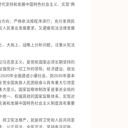
代坚持和发展中国特色社会主义、实现“两
方向；严格依法按程序进行；充分发扬民
和人民事业发展要求，又遵循宪法法律发展
上、大局上、战略上分析问题，注重从宪法
纪马克思主义，是党和国家必须长期坚持的
加强党对一切工作的领导。经济建设、政治
20年全面建成小康社会、到2035年基本
全党全国各族人民团结奋斗具有重大引领意
重大意义。国家监察体制改革是事关全局的
中统一、权威高效的国家监察体系，实现对
完善和发展中国特色社会主义制度具有重要
；捍卫宪法尊严，就是捍卫党和人民共同意
法、公正司法、全民守法，坚持有法可依、