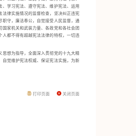
法、学习宪法、遵守宪法、维护宪法、运用
法法律实施情况的监督检查，坚决纠正违宪
尽职守，廉洁奉公，自觉接受人民监督，通
切国家机关和武装力量、各政党和各社会团
个人都不得有超越宪法法律的特权，一切违
义思想为指导，全面深入贯彻党的十九大精
，自觉维护宪法权威、保证宪法实施，为新
打印页面
关闭页面