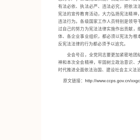
有法必依、执法必严、违法必究，把依法
宪法的宣传教育活动，大力弘扬宪法精神
违法行为。各级国家工作人员特别是领导
过自己的努力为宪法法律实施作出贡献，
体、各企业事业组织，都必须以宪法为根
反宪法法律的行为都必须予以追究。
全会号召，全党同志要更加紧密地团结在
神和本次全会精神，牢固树立政治意识、
时代推进全面依法治国、建设社会主义法
原文链接：
http://www.ccps.gov.cn/xx