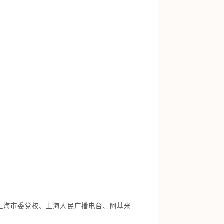
共上海市委党校、上海人民广播电台、阿基米