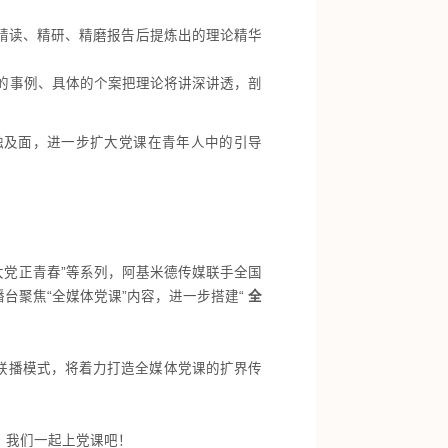
精读、精研、精磨报告后提炼出的理论精华
的事例、具体的个案把理论将讲深讲透，剖
触及面，进一步扩大党课在青年人中的引导
年大党正青春”等系列，阿基米德传媒联手全国
台聚焦“全媒体党课”内容，进一步搭建“
全
联播模式，将着力打造全媒体党课的扩界传
振，我们一起上党课吧！