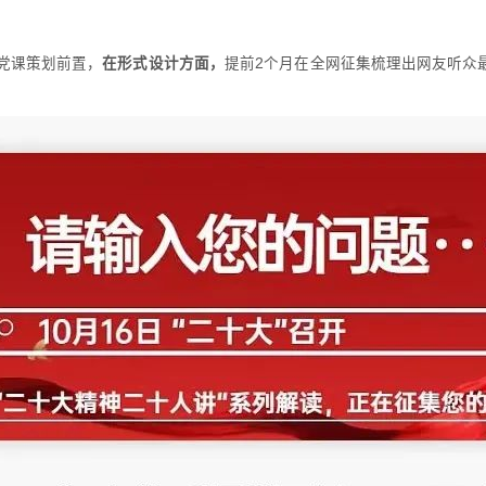
体党课策划前置，
在形式设计方面，
提前2个月在全网征集梳理出网友听众