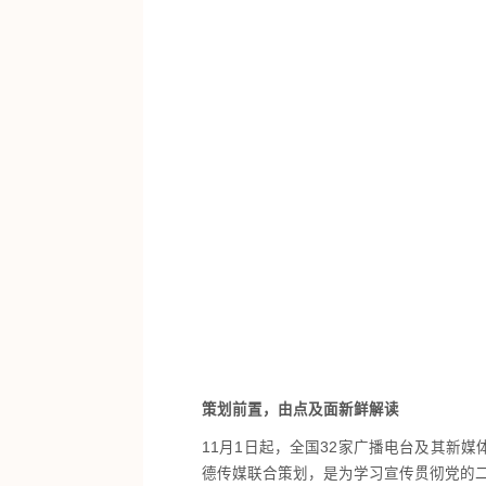
策划前置，由点及面新鲜解读
11月1日起，全国32家广播电台及其新
德传媒联合策划，是为学习宣传贯彻党的