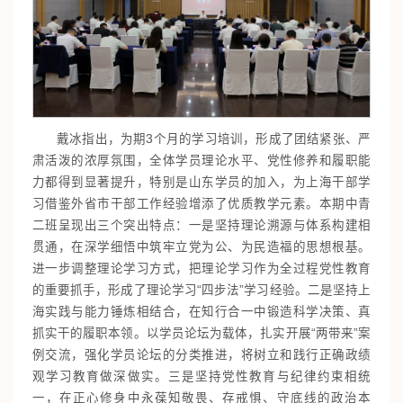
戴冰指出，为期3个月的学习培训，形成了团结紧张、严
肃活泼的浓厚氛围，全体学员理论水平、党性修养和履职能
力都得到显著提升，特别是山东学员的加入，为上海干部学
习借鉴外省市干部工作经验增添了优质教学元素。本期中青
二班呈现出三个突出特点：一是坚持理论溯源与体系构建相
贯通，在深学细悟中筑牢立党为公、为民造福的思想根基。
进一步调整理论学习方式，把理论学习作为全过程党性教育
的重要抓手，形成了理论学习“四步法”学习经验。二是坚持上
海实践与能力锤炼相结合，在知行合一中锻造科学决策、真
抓实干的履职本领。以学员论坛为载体，扎实开展“两带来”案
例交流，强化学员论坛的分类推进，将树立和践行正确政绩
观学习教育做深做实。三是坚持党性教育与纪律约束相统
一，在正心修身中永葆知敬畏、存戒惧、守底线的政治本