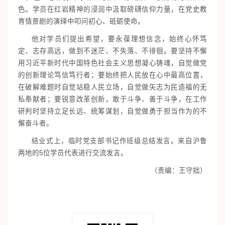
色。学员在红岩精神的浸润中汲取磅礴信仰力量，在党史教
育情景剧的演绎中叩问初心、砥砺使命。
他对学员们提出希望，要永葆理想信念，始终心怀笃
定、志存高远，做到不迷茫、不失落、不徘徊。要坚持不懈
用习近平新时代中国特色社会主义思想凝心铸魂，自觉做党
的创新理论笃信笃行者；要始终把人民放在心中最高位置，
在破解难题时自觉站稳人民立场，自觉做矢志为民造福的无
私奉献者；要锐意改革创新，敢于斗争、善于斗争，在工作
研判时坚持立足长远、统筹谋划，自觉做勇于担当作为的不
懈奋斗者。
结业式上，临时党支部书记作班级总结发言。来自沪鲁
两地的5位学员代表进行交流发言。
（责编：王守拙）