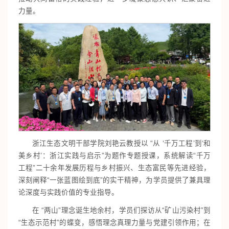
力量。
浙江生态文明干部学院刘艳云教授以 “从 ‘千万工程’到‘和
美乡村’：浙江实践与启示”为题作专题授课，系统解读“千万
工程”二十余年发展历程与乡村振兴、生态富民等先进经验，
深刻阐释“一张蓝图绘到底”的实干精神，为学员提供了兼具理
论深度与实践价值的专业指导。
在 “两山”理念诞生地余村，
学员们
探访从“矿山污染村”到
“生态示范村”的蝶变，感悟理念真理力量与党建引领作用；在