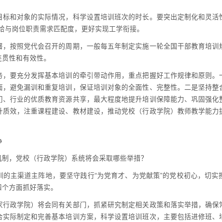
目标和对象的实际情况，科学设置培训班次的时长。要突出定制化和灵活
训供给与岗位职责需求匹配度，更好实现工学衔接。
署，按照党代会召开的周期，一般每五年制定实施一轮全国干部教育培训
连贯性和有效性。
务，要充分发挥基本培训的牵引带动作用，重点把握好工作规律和原则。
面，避免漏训和重复培训，保证培训对象的全面性、完整性。二是坚持整
门、行业的优质教育资源共享，最大程度地提升培训保障能力、巩固强化
升质效，注重课程建设、教材建设，推动党校（行政学院）教师教学能力
心
机制，党校（行政学院）系统将会采取哪些举措？
训的主渠道主阵地，要坚守践行“为党育才、为党献策”的党校初心，切实
四个方面抓好落实。
家行政学院）将会同有关部门，抓紧研究制定相关政策和落实举措，确保
合实际制定和完善基本培训方案，科学设置培训班次，主要包括进修班、