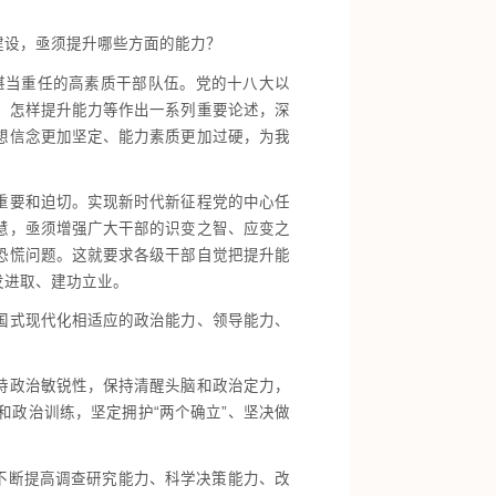
建设，亟须提升哪些方面的能力？
堪当重任的高素质干部队伍。党的十八大以
、怎样提升能力等作出一系列重要论述，深
想信念更加坚定、能力素质更加过硬，为我
重要和迫切。实现新时代新征程党的中心任
慧，亟须增强广大干部的识变之智、应变之
恐慌问题。这就要求各级干部自觉把提升能
发进取、建功立业。
国式现代化相适应的政治能力、领导能力、
持政治敏锐性，保持清醒头脑和政治定力，
政治训练，坚定拥护“两个确立”、坚决做
不断提高调查研究能力、科学决策能力、改