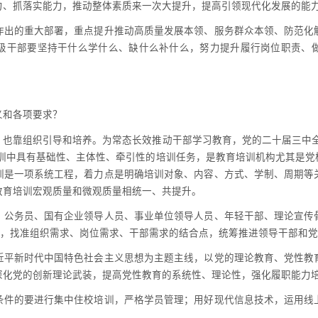
力、抓落实能力，推动整体素质来一次大提升，提高引领现代化发展的能
作出的重大部署，重点提升推动高质量发展本领、服务群众本领、防范化
级干部要坚持干什么学什么、缺什么补什么，努力提升履行岗位职责、
义和各项要求？
，也靠组织引导和培养。为常态长效推动干部学习教育，党的二十届三中全
培训中具有基础性、主体性、牵引性的培训任务，是教育培训机构尤其是党
训是一项系统工程，着力点是明确培训对象、内容、方式、学制、周期等
教育培训宏观质量和微观质量相统一、共提升。
、公务员、国有企业领导人员、事业单位领导人员、年轻干部、理论宣传
则，找准组织需求、岗位需求、干部需求的结合点，统筹推进领导干部和
近平新时代中国特色社会主义思想为主题主线，以党的理论教育、党性教
深化党的创新理论武装，提高党性教育的系统性、理论性，强化履职能力
条件的要进行集中住校培训，严格学员管理；用好现代信息技术，运用线