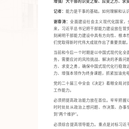
增强广大干部的识变之智、应变之方、求
记者：
能力是干事的基础。如何理解和认
谢春涛：
全面建设社会主义现代化国家，
来，习近平总书记把干部能力建设放在管
刻阐明干部能力建设中具有方向性、根本
们党取得新时代伟大成就作出了重要贡献
当前和今后一个时期是以中国式现代化全
务，需要应对的风险挑战、解决的矛盾问
方、求变之勇，确保中国式现代化行稳致
力、增强本领作为终身课题，抓紧加油充
党的二十届三中全会《决定》着眼全局对
工作能力。
必须把提高政治能力放在首位。牢牢把握
时时处处从政治上想问题、作决策、办事
到“两个维护”。
必须综合提高领导能力。重点是对标习近