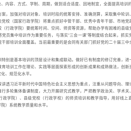
象、内容、方式、学制、周期，做到适合适度、因地制宜，全面提高培训
方案，加强对培训对象、培训时段的统筹安排、准确测算，采取集中轮训
央党校（国家行政学院）将重点抓好中管干部、优秀中青年干部、市地党
校（行政学院）要统筹时间、空间、师资等资源，帮助办学有困难的县级
将党员集中培训作为重要任务，与落实“三会一课”等制度结合起来，抓实
现干部培训全面覆盖。当前最重要的是会同有关部门抓好党的二十届三中
训特别是基本培训的顶层设计和集成联动。做好已有制度的修订完善，进
教育培训工作在理论、实践等层面探索形成的创新成果和成熟做法，创新
度化、规范化水平。
深讲透习近平新时代中国特色社会主义思想为重点，注重从问题导向、理
推行多轮集体备课制度，大力开展研究式教学，严把教学政治关、学术关
行政学院）、县级党校（行政学校）的师资培训和教学指导，用好线上
学院）系统教学质量和水平。