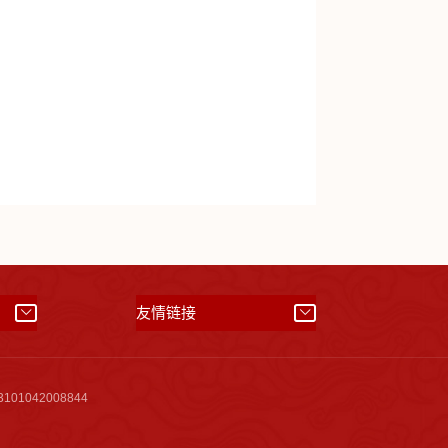
）
友情链接
01042008844