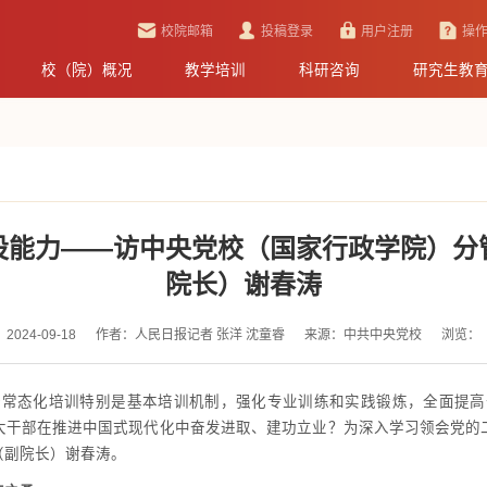
校院邮箱
投稿登录
用户注册
操
校（院）概况
教学培训
科研咨询
研究生教
设能力——访中央党校（国家行政学院）分
院长）谢春涛
2024-09-18
作者：人民日报记者 张洋 沈童睿
来源：中共中央党校
浏览：
全常态化培训特别是基本培训机制，强化专业训练和实践锻炼，全面提高
大干部在推进中国式现代化中奋发进取、建功立业？为深入学习领会党的
（副院长）谢春涛。