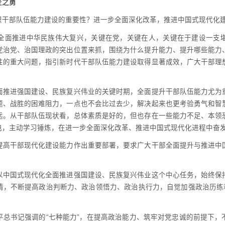
变之勇
识干部队伍能力建设的重要性？进一步全面深化改革，推进中国式现代化
全面推进中华民族伟大复兴，关键在党，关键在人，关键在于建设一支
党治党、治国理政的突出位置来抓，围绕为什么提升能力、提升哪些能力
性的重大问题，指引新时代干部队伍能力建设取得显著成效，广大干部理
。
面推进强国建设、民族复兴伟业的关键时期，全面提升干部队伍能力尤为
题、战胜的困难阻力，一点也不会比过去少，解决起来也更考验勇气和智
远。从干部队伍现状看，总体素质是好的，但也存在一些能力不足、本领
电，主动学习锤炼，在进一步全面深化改革、推进中国式现代化进程中奋
提高干部现代化建设能力作出重要部署，要求广大干部全面提升与推进中
以中国式现代化全面推进强国建设、民族复兴伟业这个中心任务，始终保
情，不断提高政治判断力、政治领悟力、政治执行力，自觉加强政治历练和
平总书记强调的“七种能力”，在提高政治能力、筑牢对党忠诚的前提下，