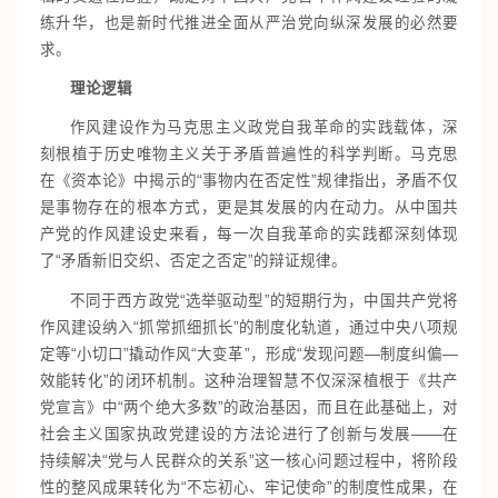
练升华，也是新时代推进全面从严治党向纵深发展的必然要
求。
理论逻辑
作风建设作为马克思主义政党自我革命的实践载体，深
刻根植于历史唯物主义关于矛盾普遍性的科学判断。马克思
在《资本论》中揭示的“事物内在否定性”规律指出，矛盾不仅
是事物存在的根本方式，更是其发展的内在动力。从中国共
产党的作风建设史来看，每一次自我革命的实践都深刻体现
了“矛盾新旧交织、否定之否定”的辩证规律。
不同于西方政党“选举驱动型”的短期行为，中国共产党将
作风建设纳入“抓常抓细抓长”的制度化轨道，通过中央八项规
定等“小切口”撬动作风“大变革”，形成“发现问题—制度纠偏—
效能转化”的闭环机制。这种治理智慧不仅深深植根于《共产
党宣言》中“两个绝大多数”的政治基因，而且在此基础上，对
社会主义国家执政党建设的方法论进行了创新与发展——在
持续解决“党与人民群众的关系”这一核心问题过程中，将阶段
性的整风成果转化为“不忘初心、牢记使命”的制度性成果，在