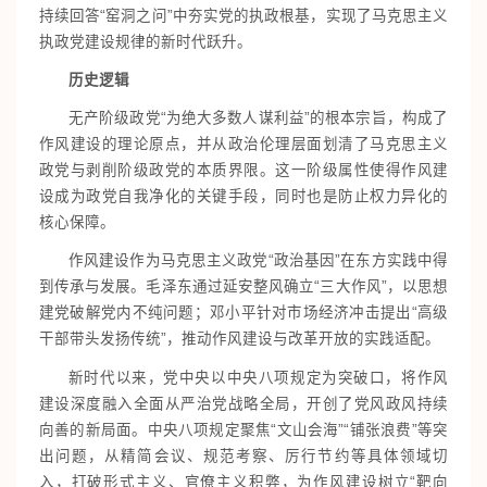
持续回答“窑洞之问”中夯实党的执政根基，实现了马克思主义
执政党建设规律的新时代跃升。
历史逻辑
无产阶级政党“为绝大多数人谋利益”的根本宗旨，构成了
作风建设的理论原点，并从政治伦理层面划清了马克思主义
政党与剥削阶级政党的本质界限。这一阶级属性使得作风建
设成为政党自我净化的关键手段，同时也是防止权力异化的
核心保障。
作风建设作为马克思主义政党“政治基因”在东方实践中得
到传承与发展。毛泽东通过延安整风确立“三大作风”，以思想
建党破解党内不纯问题；邓小平针对市场经济冲击提出“高级
干部带头发扬传统”，推动作风建设与改革开放的实践适配。
新时代以来，党中央以中央八项规定为突破口，将作风
建设深度融入全面从严治党战略全局，开创了党风政风持续
向善的新局面。中央八项规定聚焦“文山会海”“铺张浪费”等突
出问题，从精简会议、规范考察、厉行节约等具体领域切
入，打破形式主义、官僚主义积弊，为作风建设树立“靶向