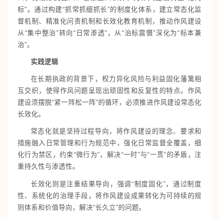
标”。通过构建“抓常抓细抓长”的制度化体系，建立常态化监
督机制、精准化问责机制和长效化教育机制，推动作风建设
从“集中整治”转向“日常渗透”，从“治标震慑”深化为“标本兼
治”。
实践逻辑
在长期执政的背景下，权力异化风险与利益固化藩篱相
互交织，使得作风问题呈现出顽固性和反复性的特点。作风
建设须摆脱“紧一阵松一阵”的循环，必须推进作风建设常态化
长效化。
常态化就是坚持过程导向，将作风建设的理念、要求和
措施融入日常管理和行为规范中，强化日常监督全覆盖，细
化行为禁区，约束“微行为”，解决“一时”与“一贯”的矛盾，注
重持久性与渗透性。
长效化则是注重结果导向，强调“制度固化”，通过制度
性、系统化的治理手段，将作风建设成果转化为可持续的规
则体系和价值导向，解决“长久立”的问题。