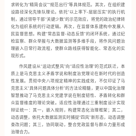
求转化为“精简会议”“规范出行”等具体规范。其次，在组织建
设路径深化先锋队理论。依托“以上率下-层层压实”的执行机
制，通过领导干部“关键少数”的示范效应，将党的政治纪律转
化为组织系统的行动逻辑。再次，在监督体系建构中发展人
民监督思想。构建“常态监督-动态反馈”的闭环系统，通过纪
检监察、群众举报与大数据监测等多维手段，将作风问题治
理嵌入日常行政流程，使群众路线获得智能化、常态化的实
现形式。
作风建设从“运动式整风”向“适应性治理”的范式跃迁，本
质上是马克思主义矛盾学说和制度治党理论在新时代的创造
性发展。贯彻中央八项规定精神的实践成效，不仅印证了马
克思主义“具体问题具体分析”的方法论精髓，更以中国化治理
智慧推动了马克思主义党建学说在制度韧性、矛盾转化和群
众监督维度的理论突破。适应性治理通过三重制度设计实现
辩证统一：其一，嵌入规则，构建常态化治理框架；其二，
动态调整，依托大数据监测实时捕捉“四风”新形态，动态调整
查改问题；其三，协同联动，整合党政监督与群众力量形成
治理合力。