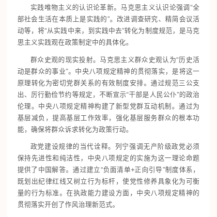
实践唯物主义的认识论革新。马克思主义认识论强调“全
部社会生活在本质上是实践的”。改进调查研究、精简会议活
动等，将“从实践中来，到实践中去”转化为制度规范，是马克
思主义实践观在政策制定中的具体化。
群众史观的现实投射。马克思主义群众史观认为“历史活
动是群众的事业”。中央八项规定精神的贯彻落实，是将这一
原理转化为密切党群关系的有效制度安排。通过规范三公支
出、厉行勤俭节约等规定，不断宣示“干部是人民公仆”的政治
伦理。中央八项规定精神构建了新型党群互动机制。通过为
基层减负，提高基层工作效率，强化基层服务群众的根本功
能，确保将群众诉求转化为政策行动。
政党建设规律的当代诠释。列宁强调无产阶级政党必须
保持先进性和纯洁性，中央八项规定的实施为这一理论命题
提供了中国解答。通过建立“负面清单+正向引导”制度体系，
既划出纪律红线又树立行为标杆，使党性修养具象化为可衡
量的行为标准。在执政能力建设方面，中央八项规定精神的
贯彻落实开创了作风治理新范式。