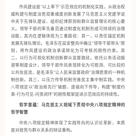
作风建设是“以上率下”示范效应的机制化实践，从政治权
威构建与制度治党双重维度创新发展了马克思主义党建学说
中关于先锋队建设、组织纪律原则和群众监督理论的核心要
义。领导干部的率先垂范通过制度化机制形成可持续的治理
动能，其内在逻辑体现为三重路径：其一，以责任锚定机制
发展先锋队理论。毛泽东在延安整风中确立“领导干部带头”原
则，将作风建设的政治承诺转化为可考核的刚性约束。其
二，以行为可视化机制创新群众监督路径。依托公务活动报
道等制度设计，领导干部作风表现转化为可观测、可比较的
公共信息流，是毛泽东“让人民来监督政府”治理愿景的一种机
制创新。其三，以压力传导机制完善民主集中制实践。中央
八项规定以“政治局先行”破题、逐级向下传导，构建“制度约
束-行为可见-问责闭环”的刚性框架促进示范效应的持续性。
哲学意蕴：马克思主义视域下贯彻中央八项规定精神的
哲学智慧
中央八项规定精神体现了实践导向的认识论革新，本质
是对政党与群众关系的辩证重构。