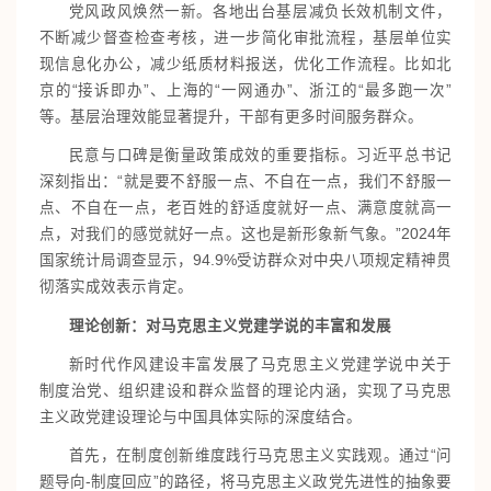
党风政风焕然一新。各地出台基层减负长效机制文件，
不断减少督查检查考核，进一步简化审批流程，基层单位实
现信息化办公，减少纸质材料报送，优化工作流程。比如北
京的“接诉即办”、上海的“一网通办”、浙江的“最多跑一次”
等。基层治理效能显著提升，干部有更多时间服务群众。
民意与口碑是衡量政策成效的重要指标。习近平总书记
深刻指出：“就是要不舒服一点、不自在一点，我们不舒服一
点、不自在一点，老百姓的舒适度就好一点、满意度就高一
点，对我们的感觉就好一点。这也是新形象新气象。”2024年
国家统计局调查显示，94.9%受访群众对中央八项规定精神贯
彻落实成效表示肯定。
理论创新：对马克思主义党建学说的丰富和发展
新时代作风建设丰富发展了马克思主义党建学说中关于
制度治党、组织建设和群众监督的理论内涵，实现了马克思
主义政党建设理论与中国具体实际的深度结合。
首先，在制度创新维度践行马克思主义实践观。通过“问
题导向-制度回应”的路径，将马克思主义政党先进性的抽象要