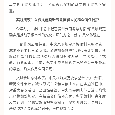
马克思主义党建学说，还蕴含着深刻的马克思主义哲学智
慧。
实践成效：以作风建设新气象赢得人民群众信任拥护
今年3月，习近平总书记在贵州云南考察时指出“八项规定
确实是推动了根本性的变化，风气为之一新”。具体体现在：
干部作风显著转变。中央八项规定严格限制公款消费，
减少不必要的三公支出。通过加强预算管理和审计监督，各
级政府部门的公款消费行为得到有效遏制，显著降低了党
政、行政成本。当前，落实中央八项规定已经成为干部作风
的常态，约束作用全面显现。
文风会风总体改善。中央八项规定要求整治“文山会海”，
精简文件会议，减少形式主义和官僚主义。在实施过程中，
对重大会议活动、全国性会议、中央领导同志节日活动均做
出严格细致规定。在精简文件简报方面，科学编制中央年度
发文计划，严格实施简报备案制度。坚持开短会、讲短话，
严格控制会议规模和时长，推广视频会议。