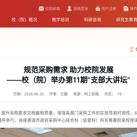
校院邮箱
投稿登录
用户注册
操
校（院）概况
教学培训
科研咨询
研究生教
规范采购需求 助力校院发展
——校（院）举办第11期“支部大讲坛”
日期：2026-06-26
作者：王巍
来源：网上投稿
浏览：
78
提升采购需求文档编制质量，增强各部门采购工作的实效性和时效性，6月
题辅导举行。讲座邀请市政府采购中心综合科（监督科）科长蔡春阳来校授