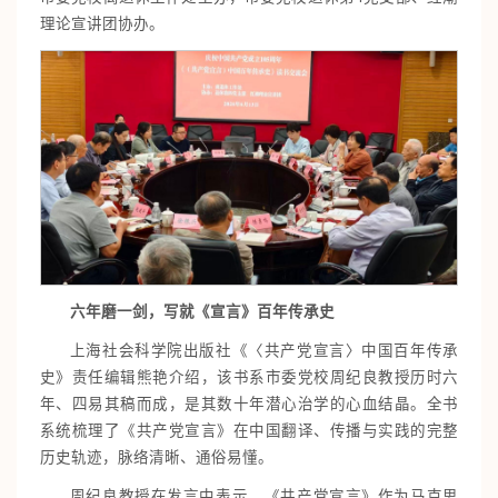
理论宣讲团协办。
六年磨一剑
，
写就
《
宣言
》
百年
传承
史
上海社会科学院出版社《〈共产党宣言〉中国百年传承
史》责任编辑熊艳介绍，该书系市委党校周纪良教授历时六
年、四易其稿而成，是其数十年潜心治学的心血结晶。全书
系统梳理了《共产党宣言》在中国翻译、传播与实践的完整
历史轨迹，脉络清晰、通俗易懂。
周纪良教授在发言中表示，《共产党宣言》作为马克思