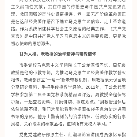
主义纲领性文献，其在中国的传播史与中国共产党追求真
理、救国图强的奋斗史紧密相连，老一辈无产阶级革命家正
是在这部经典著作感召下确立马克思主义信仰、走上革命道
路。作为系统阐述科学社会主义原理的经典之作，《共产党
宣言》是中国共产党人学习马克思主义的重要典籍，更是党
初心使命的思想源头。
甘为人梯，老教授的
治学
精神
与带教情怀
市委党校马克思主义学院院长王公龙深情回忆，周纪良
教授是他的带教导师，为推动马克思主义经典著作教学薪火
相传，教研部建立“一帮一”新老带教机制，周教授毫无保留地
分享研究资料，手把手传授教学经验。2012年，王公龙代表
学校参加第二届全国党校系统精品课评选，周教授全程保驾
护航，一起查找资料、打磨讲稿、提炼观点。“周教授退休后
依然笔耕不辍，我们常常能看到他提着布袋子急匆匆走进图
书馆的身影。他身上勤奋刻苦的治学精神、低调务实的行事
风格、关心晚辈的奉献品格，值得所有党校人学习。”
党史党建教研部原主任、红潮理论宣讲团成员张忆军指