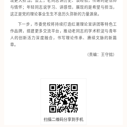
现更大担当。会上，老同志讲历史、谈经验，传递的是信仰
与情怀；年轻同志说学习、讲感悟，展现的是希望与担当，
这正是党的理论事业生生不息历久弥新的力量源泉。
下一步，市委党校将持续打造红潮理论宣讲团等特色工
作品牌，搭建更多交流平台，推动老同志的学术积淀与青年
人的创新活力深度融合，书写理论传承、赓续文脉的新篇
章。
（责编：王守拙）
扫描二维码分享到手机