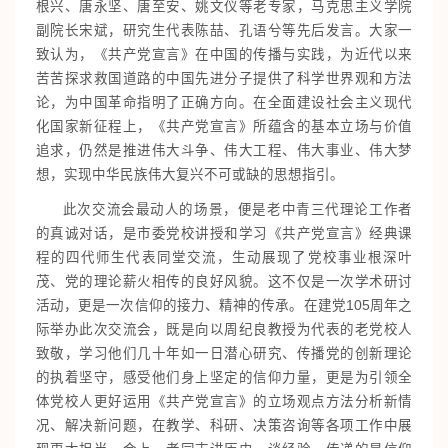
根兴、唐永坚、唐至安、姚文仪等老专家，马克思主义学院
副院长宋斌，研究生代表陈喆、孔语兮等先后发言。大家一
致认为，《共产党宣言》在中国的传播与实践，为近代以来
苦苦探求救国道路的中国先进分子提供了科学世界观和方法
论，为中国革命指明了正确方向。在全面建设社会主义现代
化国家新征程上，《共产党宣言》所蕴含的基本立场与价值
追求，仍然是推进伟大斗争、伟大工程、伟大事业、伟大梦
想，实现中华民族伟大复兴不可或缺的思想指引。
此次交流会最动人的场景，便是老中青三代理论工作者
的真诚对话，是市委党校讲授和学习《共产党宣言》经典课
程的四代师生代表同堂交流，生动展现了党校事业根深叶
茂、党的理论薪火相传的良好风貌。这不仅是一次学术研讨
活动，更是一次信仰的接力、精神的传承。在建党105周年之
际举办此次交流会，既是向以周纪良教授为代表的老党校人
致敬，学习他们几十年如一日潜心研究、传播党的创新理论
的执着坚守，感受他们身上坚定的信仰力量，更是为引领全
体党校人更好运用《共产党宣言》的立场观点方法分析新情
况、解决新问题，在教学、科研、决策咨询等各项工作中展