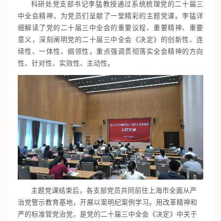
科研处党支部书记李猛教授通过系统梳理党的二十届三
中全会精神，为党员们呈献了一堂精彩的主题党课。李猛详
细解读了党的二十届三中全会的重要议程、重要精神、重要
意义，深刻阐明党的二十届三中全会《决定》的创新性、连
续性、一体性、纲领性，重点强调贯彻落实全会精神的方向
性、针对性、实效性、主动性。
主题党课结束后，各支部党员共同前往上海市全面从严
治党警示教育基地，开展以案明纪案例学习。用改革精神和
严的标准管党治党，是党的二十届三中全会《决定》中关于