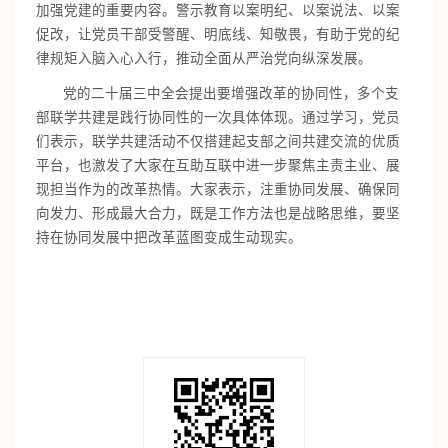
加强党建的重要内容。警示教育以案明纪、以案说法、以案
促改，让党员干部受警醒、明底线、知敬畏，有助于党的纪
律规矩入脑入心入行，推动全面从严治党向纵深发展。
党的二十届三中全会提出要增强改革的协同性，多个支
部联学共建是践行协同性的一次具体体现。通过学习，党员
们表示，联学共建活动不仅搭建起支部之间共建交流的优质
平台，也激发了大家在互助互联中进一步聚焦主责主业、展
现担当作为的改革热情。大家表示，注重协同发展、确保同
向发力、形成最大合力，既是工作方法也是战略思维，要坚
持在协同发展中把改革蓝图变成生动现实。