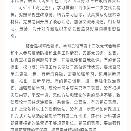
示精神，研读《习近平在上海》《当好改革开放的排头兵
——习近平上海足迹》，学习贯彻上海市第十二次党代会精
神，对照巡视整改意见，结合学习思考，认真撰写对照检查
材料。党员之间开展了谈心活动，加强交流与沟通，相互帮
助、鼓励，为开好专题组织生活会创造良好氛围和思想基
础。
结合巡视整改要求、学习贯彻市第十二次党代会精神
和个人参与疫情防控和业务工作情况，支部党员逐一发言，
认真查找自身问题与不足，开展批评和自我批评。有的党员
提出，校（院）科研工作长期处于高位运转状态，要想百尺
竿头更进一步、有新的突破，需要加强学习，运用创新思
维，推出一些新举措。有的党员谈到，进一步强化政治意
识，加强理论学习。理论学习中容易只浮于表面，没有把握
实质内容，学深学透，思维方法和理论体系的掌握不够，致
使理论学习缺乏连续性、系统性、全面性。有的党员表示，
工作上较依赖以往的惯例做法，没有进一步思考如何改进工
作方式方法以适应新形势下科研工作需求。还存在对科研课
题经费报销的监管还不够规范到位。党员们表示，要加强科
研规范管理的责任感，提高奉献精神和服务意识。