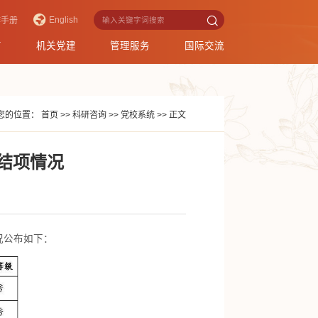
English
作手册
育
机关党建
管理服务
国际交流
您的位置：
首页
>>
科研咨询
>>
党校系统
>>
正文
题结项情况
况公布如下：