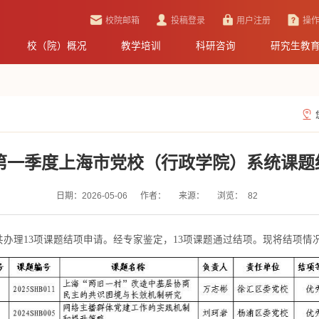
校院邮箱
投稿登录
用户注册
操
校（院）概况
教学培训
科研咨询
研究生教
年第一季度上海市党校（行政学院）系统课
日期：2026-05-06
作者：
来源：
浏览：
82
处共办理13项课题结项申请。经专家鉴定，13项课题通过结项。现将结项情