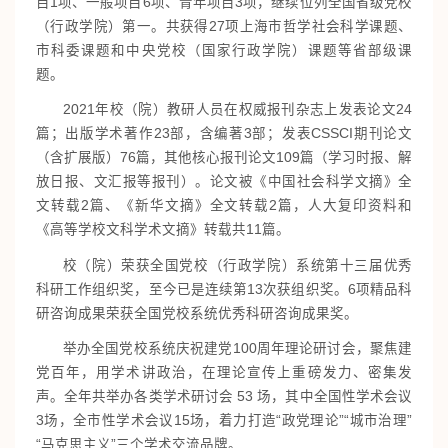
目1项、一般项目6项、青年项目3项，继续位列全国省级党校
（行政学院）第一。共获得27项上海市哲学社会科学课题、
市科委课题和中央党校（国家行政学院）课题等省部级课
题。
2021年校（院）教研人员在权威报刊杂志上发表论文24
篇；出版学术著作23部，含编著3部；发表CSSCI期刊论文
（含扩展版）76篇，其他核心报刊论文109篇（学习时报、解
放日报、文汇报等报刊）。论文被《中国社会科学文摘》全
文转载2篇、《新华文摘》全文转载2篇，人大复印资料和
《高等学校文科学术文摘》转载共11篇。
校（院）荣获全国党校（行政学院）系统第十三届优秀
科研工作组织奖，至今已是连续第13次获组织奖。6项精品科
研咨询成果荣获全国党校系统优秀科研咨询成果奖。
举办全国党校系统庆祝建党100周年理论研讨会，聚焦建
党百年，用学术讲政治，在理论宣传上重磅发力、密集发
声。全年共举办各类学术研讨会 53 场，其中全国性学术会议
3场，全市性学术会议15场，着力打造“政党理论”“城市治理”
“马克思主义”三个学术交流品牌。