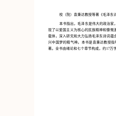
校（院）袁秉达教授等著《毛泽东诗
本书指出，毛泽东是伟大的政治家
现了以爱国主义为核心的民族精神和慷慨
载体，深入研究和大力弘扬毛泽东诗词蕴
兴中国梦的精气神。本书是袁秉达教授指
著。全书由绪论和七个章节构成，约
17万