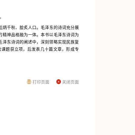
。
彪炳千秋、脍炙人口。毛泽东的诗词充分展
的精神品格融为一体。本书以毛泽东诗词为
毛泽东诗词的阐述中，深刻领略实现民族复
社课题获立项，后发表几十篇文章，形成专
打印页面
关闭页面