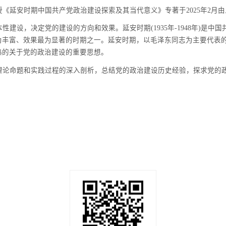
授《
延安时期中国共产党政治建设探索及其当代意义
》专著于202
5
年
2
月由
建设，决定党的建设的方向和效果。延安时期(1935年-1948年)是
为丰富、效果最为显著的时期之一。延安时期，以毛泽东同志为主要代表
熟的关于党的政治建设的重要思想。
理论命题和实践过程的深入剖析，总结党的政治建设历史经验，探求党的