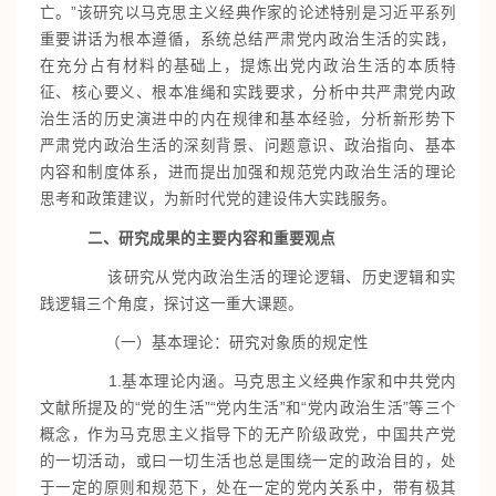
亡。”该研究以马克思主义经典作家的论述特别是习近平系列
重要讲话为根本遵循，系统总结严肃党内政治生活的实践，
在充分占有材料的基础上，提炼出党内政治生活的本质特
征、核心要义、根本准绳和实践要求，分析中共严肃党内政
治生活的历史演进中的内在规律和基本经验，分析新形势下
严肃党内政治生活的深刻背景、问题意识、政治指向、基本
内容和制度体系，进而提出加强和规范党内政治生活的理论
思考和政策建议，为新时代党的建设伟大实践服务。
二、研究成果的主要内容和重要观点
该研究从党内政治生活的理论逻辑、历史逻辑和实
践逻辑三个角度，探讨这一重大课题。
（一）基本理论：研究对象质的规定性
1.基本理论内涵。马克思主义经典作家和中共党内
文献所提及的“党的生活”“党内生活”和“党内政治生活”等三个
概念，作为马克思主义指导下的无产阶级政党，中国共产党
的一切活动，或曰一切生活也总是围绕一定的政治目的，处
于一定的原则和规范下，处在一定的党内关系中，带有极其