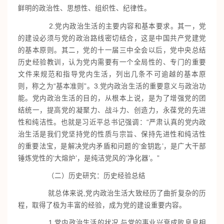
鲜明的政治性、思想性、组织性、纪律性。
2.党内政治生活的主要内容和基本要求。其一，党
的建设必须与党的政治路线密切结合，这是中国共产党建党
的基本原则。其二，党的十一届三中全会以后，党中央总结
历史经验教训，认为党内需要有一个全局性的、专门的重要
文件来规范和指导党内生活，列出几条不可逾越的基本原
则，称之为“基本准则”。3.党内政治生活的重要意义与政治功
能。党内政治生活的目的，从根本上说，是为了增强党的团
结统一，提高党的凝聚力、战斗力、创造力，永葆党的先进
性和纯洁性。也就是习近平总书记强调：“严肃认真的党内政
治生活是我们党坚持党的性质与宗旨、保持先进性和纯洁性
的重要法宝，是解决党内矛盾和问题的‘金钥匙’，是广大干部
锤炼党性的‘大熔炉’，是纯洁党风的‘净化器’。”
（二）历史研究：历史经验总结
就总体来说,党内政治生活大致经历了曲折复杂的历
程，取得了极为丰富的经验，成为党的建设重要内容。
1.党内政治生活的状况,与党的事业兴衰成败息息相