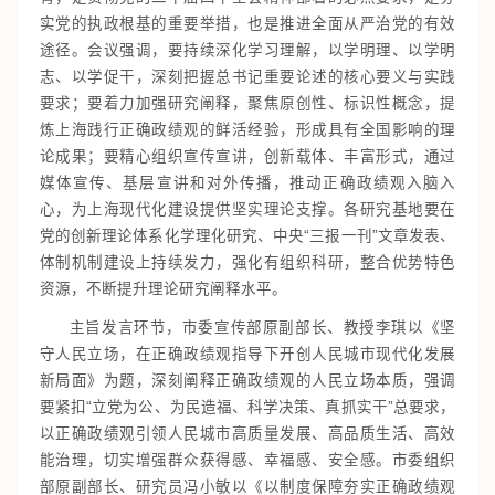
实党的执政根基的重要举措，也是推进全面从严治党的有效
途径。会议强调，要持续深化学习理解，以学明理、以学明
志、以学促干，深刻把握总书记重要论述的核心要义与实践
要求；要着力加强研究阐释，聚焦原创性、标识性概念，提
炼上海践行正确政绩观的鲜活经验，形成具有全国影响的理
论成果；要精心组织宣传宣讲，创新载体、丰富形式，通过
媒体宣传、基层宣讲和对外传播，推动正确政绩观入脑入
心，为上海现代化建设提供坚实理论支撑。各研究基地要在
党的创新理论体系化学理化研究、中央“三报一刊”文章发表、
体制机制建设上持续发力，强化有组织科研，整合优势特色
资源，不断提升理论研究阐释水平。
主旨发言环节，市委宣传部原副部长、教授李琪以《坚
守人民立场，在正确政绩观指导下开创人民城市现代化发展
新局面》为题，深刻阐释正确政绩观的人民立场本质，强调
要紧扣“立党为公、为民造福、科学决策、真抓实干”总要求，
以正确政绩观引领人民城市高质量发展、高品质生活、高效
能治理，切实增强群众获得感、幸福感、安全感。市委组织
部原副部长、研究员冯小敏以《以制度保障夯实正确政绩观