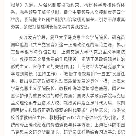
根基》为题，从强化制度引领约束、构建科学考核评价体
系、完善领导干部任期制、健全主要领导人交接制度等四个
维度，系统提出以刚性制度纠治政绩观偏差、引导干部求真
务实、多做打基础利长远之事的实践路径。
交流发言阶段，复旦大学马克思主义学院院长、研究员
周晔追溯《共产党宣言》这一正确政绩观的理论之源，揭示
其哲学根基与价值旨归；上海交通大学马克思主义学院院
长、教授邢云文聚焦党的作风建设，阐明正确政绩观对纠治
形式主义、官僚主义的关键作用；上海财经大学马克思主义
学院副院长（主持工作）、教授丁晓钦紧扣“十五五”发展任
务，提出以正确政绩观推动高质量发展的具体举措；上海大
学马克思主义学院院长、教授叶海涛厚植绿色底蕴，阐述生
态保护作为重要政绩的时代内涵；国防大学政治学院马克思
主义理论系专业技术大校、教授黄再胜立足时代大局，深刻
阐明树立和践行正确政绩观的时代要求与战略意义；市委党
校哲学教研部主任、教授陈胜云以“六个必须坚持”为引领，系
统阐释正确政绩观的价值遵循与科学方法；上海社科院中国
马克思主义研究所副所长、研究员陈祥勤结合习近平总书记