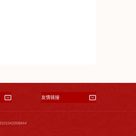
）
友情链接
01042008844