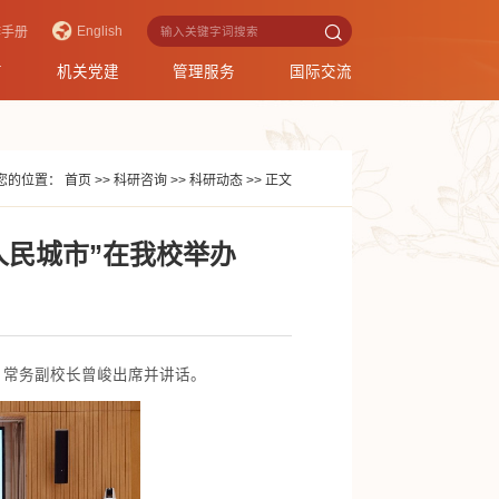
English
作手册
育
机关党建
管理服务
国际交流
您的位置：
首页
>>
科研咨询
>>
科研动态
>>
正文
人民城市”在我校举办
。常务副校长曾峻出席并讲话。