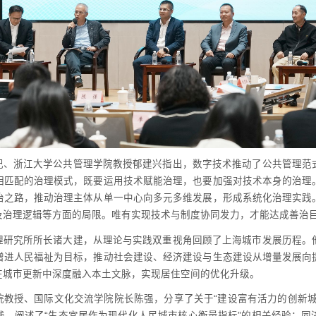
记、浙江大学公共管理学院教授郁建兴指出，数字技术推动了公共管理范
相匹配的治理模式，既要运用技术赋能治理，也要加强对技术本身的治理
治之路，推动治理主体从单一中心向多元多维发展，形成系统化治理实践
及治理逻辑等方面的局限。唯有实现技术与制度协同发力，才能达成善治
理研究所所长诸大建，从理论与实践双重视角回顾了上海城市发展历程。
增进人民福祉为目标，推动社会建设、经济建设与生态建设从增量发展向
在城市更新中深度融入本土文脉，实现居住空间的优化升级。
院教授、国际文化交流学院院长陈强，分享了关于“建设富有活力的创新城
践，阐述了“生态宜居作为现代化人民城市核心衡量指标”的相关经验；同