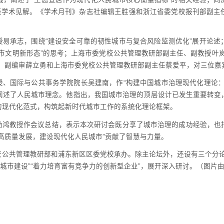
发表学术见解。《学术月刊》杂志社编辑王胜强和浙江省委党校报刊部副主
授易承志，围绕“建设安全可靠的韧性城市与复合风险监测优化”展开论述
市文明新形态”的思考；上海市委党校公共管理教研部副主任、副教授叶
任、副编审薛立勇和上海市委党校公共管理教研部副主任蔡爱平，对三位嘉
授、国际与公共事务学院院长吴建南，作“构建中国城市治理现代化理论：
阐述了人民城市理念。他指出，我国城市治理的顶层设计已发生重要转变
的现代化范式，构筑起新时代城市工作的系统化理论框架。
幼鸿教授作会议总结，表示本次研讨会既分享了城市治理的成功经验，也
高质量发展，建设现代化人民城市”贡献了智慧与力量。
校公共管理教研部和浦东新区区委党校承办。除主论坛外，还设有三个分论
性城市建设”“着力培育富有竞争力的创新型企业”，展开深入研讨。（图片