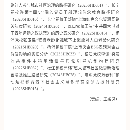
络红人参与城市社区治理的路径研究（2023SHB031）”、长宁
党校许荣“‘四史’融入党员干部理想信念教育路径研究
（2020SHB016）”、长宁党校王舒曦“上海红色文化资源网络
关注度研究（2024SHB026）”、虹口党校王洁“中共四大《对
于青年运动之议决案》的历史意义研究（2022SHB016）”、杨
浦党校张卫民“积极老龄化视域下上海应对人口老龄化研究
（2021SHB020）”、杨浦党校丁辰“上市央企ESG表现对企业
价值影响的实证分析（2023SHB033）”、松江党校李谦“突发
公共事件中科学话语与舆论引导机制构建研究
（2022SHB032）”、松江党校郭玮“超大城市社区微更新治理
困境及推进路径研究（2024SHB028）”、崇明党校万春利“移
动短视频背景下社会主义意识形态引领力提升研究
（2023SHB015）”。
（责编：王媛凤）