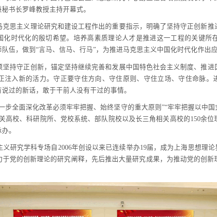
兼秘书长罗峰教授主持开幕式。
马克思主义理论研究和建设工程作出的重要指示，明确了坚持守正创新推
中国化时代化的殷切希望。培养高素质理论人才是推进这一工程的关键所
队伍，做到“言马、信马、行马”，为推进马克思主义中国化时代化作出
须坚持守正创新，锚定坚持继续完善和发展中国特色社会主义制度、推进
正注入新的活力。守正要守住方向、守住原则、守住立场、守住命脉。进
有说过的新话，敢于干前人没有干过的事情。
一步全面深化改革必须牢牢把握、始终坚守的重大原则”“牢牢把握以中
关高校、科研院所、党校系统、部队院校以及长三角相关高校的150余
承办。
义研究学科专场自2006年创设以来已连续举办19届，成为上海思想理论
力于党的创新理论的研究阐释，先后推出大量研究成果，为推动党的创新