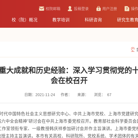
校院邮箱
投稿登录
用户注册
操
校（院）概况
教学培训
科研咨询
研究生教
的重大成就和历史经验：深入学习贯彻党的十
会在校召开
日期：2021-11-24
作者：
来源：
浏览：
67
新时代中国特色社会主义思想研究中心、中共上海市党校、上海市党建研究
届六中全会精神”研讨会在中共上海市委党校召开。教育部社会科学委员会
工作室领衔专家、一级教授韩庆祥参加研讨会并作主旨演讲。上海市委党
授主持主旨演讲。本市有关高校、科研院所、党校系统、学术团体的有关